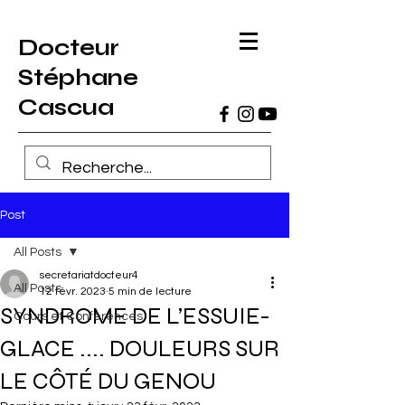
Docteur
Stéphane
Cascua
Post
All Posts
secretariatdocteur4
All Posts
12 févr. 2023
5 min de lecture
SYNDROME DE L’ESSUIE-
Cours et Conférences
GLACE .... DOULEURS SUR
LE CÔTÉ DU GENOU