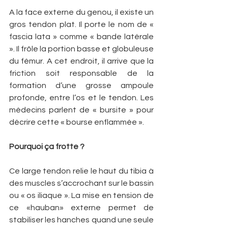
A la face externe du genou, il existe un 
gros tendon plat. Il porte le nom de « 
fascia lata » comme « bande latérale 
». Il frôle la portion basse et globuleuse 
du fémur. A cet endroit, il arrive que la 
friction soit responsable de la 
formation d’une grosse ampoule 
profonde, entre l’os et le tendon. Les 
médecins parlent de « bursite » pour 
décrire cette « bourse enflammée ».
Pourquoi ça frotte ?
Ce large tendon relie le haut du tibia à 
des muscles s’accrochant sur le bassin 
ou « os iliaque ». La mise en tension de 
ce «hauban» externe permet de 
stabiliser les hanches quand une seule 