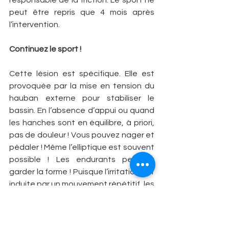
responsable de la friction. Le sport ne 
peut être repris que 4 mois après 
l’intervention.
Continuez le sport !
Cette lésion est spécifique. Elle est 
provoquée par la mise en tension du 
hauban externe pour stabiliser le 
bassin. En l’absence d’appui ou quand 
les hanches sont en équilibre, à priori, 
pas de douleur ! Vous pouvez nager et 
pédaler ! Même l’elliptique est souvent 
possible ! Les endurants peuvent 
garder la forme ! Puisque l’irritation est 
induite par un mouvement répétitif, les 
sports à gestuelle variée, comme le 
foot ou le tennis, se révèlent 
fréquemment indolore. Alors, variez les 