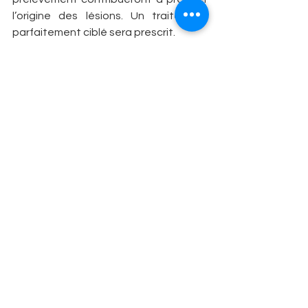
l’origine des lésions. Un traitement 
parfaitement ciblé sera prescrit.
EVITEZ LA MYCOSE DES PIEDS
Ces conseils de prévention doivent être 
suivis au quotidien pour éviter la 
contamination ou la récidive. Ces 
recommandations accompagnent 
aussi le traitement sous peine 
d’inefficacité !
Chaussez des 
sandales
 dans les 
vestiaires, les douches et au bord du 
bassin de la piscine.
Utilisez des 
chaussettes
 en coton ou en 
laine permettant l’absorption puis 
l’évaporation de la sueur. Changez-en 