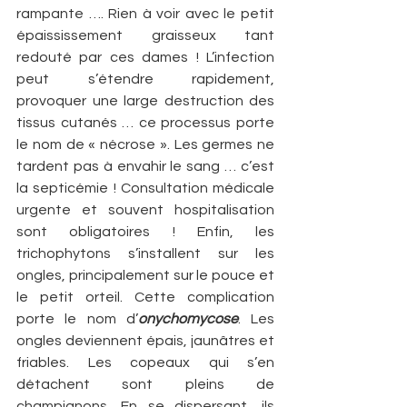
rampante …. Rien à voir avec le petit 
épaississement graisseux tant 
redouté par ces dames ! L’infection 
peut s’étendre rapidement, 
provoquer une large destruction des 
tissus cutanés … ce processus porte 
le nom de « nécrose ». Les germes ne 
tardent pas à envahir le sang … c’est 
la septicémie ! Consultation médicale 
urgente et souvent hospitalisation 
sont obligatoires ! Enfin, les 
trichophytons s’installent sur les 
ongles, principalement sur le pouce et 
le petit orteil. Cette complication 
porte le nom d’
onychomycose
. Les 
ongles deviennent épais, jaunâtres et 
friables. Les copeaux qui s’en 
détachent sont pleins de 
champignons. En se dispersant, ils 