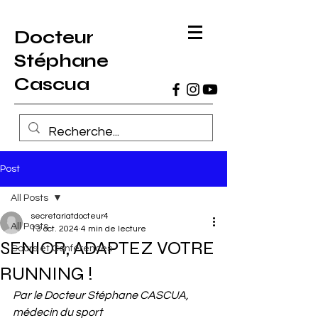
Docteur
Stéphane
Cascua
Post
All Posts
secretariatdocteur4
All Posts
13 oct. 2024
4 min de lecture
SENIOR, ADAPTEZ VOTRE
Cours et Conférences
RUNNING !
Par le Docteur Stéphane CASCUA, 
médecin du sport