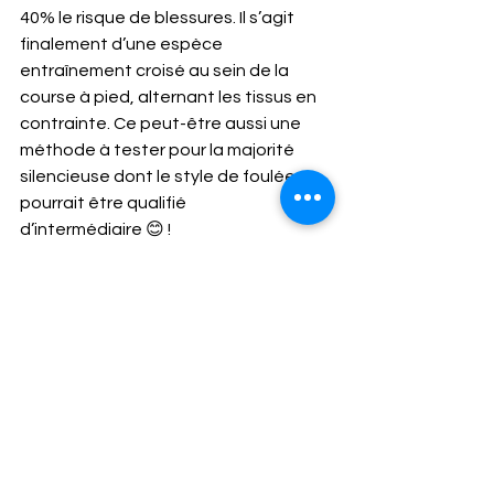
40% le risque de blessures. Il s’agit 
finalement d’une espèce 
entraînement croisé au sein de la 
course à pied, alternant les tissus en 
contrainte. Ce peut-être aussi une 
méthode à tester pour la majorité 
silencieuse dont le style de foulée 
pourrait être qualifié 
d’intermédiaire 😊 !
Quid de l’intensité ?
L’intensité « santé » est connue et 
validée. Elle correspond à 70% de la 
VO2max. A cette allure, la perception 
respiratoire est telle que « vous 
pouvez parler mais pas chanter ». 
Grâce à ce type d’entraînement, 
l’effet préventif commence à partir de 