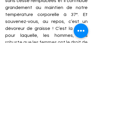
sans cesse remplacées et il contribue 
grandement au maintien de notre 
température corporelle à 37°. Et 
souvenez-vous, au repos, c’est un 
dévoreur de graisse ! C’est la raison 
pour laquelle, les hommes, plus 
robuste que les femmes ont le droit de 
manger un peu plus que les femmes ;  
environ 500 calories par jour soit 
l’équivalent d’une petite tartelette 
aux pommes. C’est également pour 
cette raison que les mauvais régimes 
sont responsables d’un «effet yoyo».  
En affectant votre masse musculaire, 
il provoque une prise de poids 
supérieure à ce que vous avez perdu ! 
ENTRETENIR UNE BELLE 
MUSCULATURE BRÛLE DE LA GRAISSE 