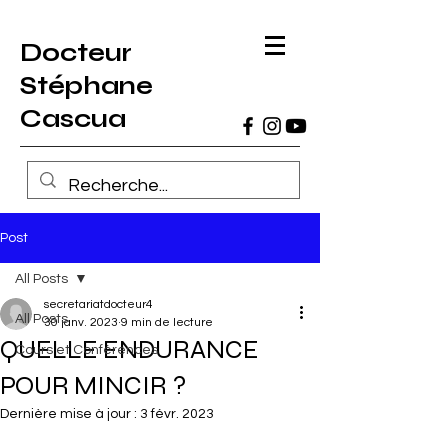
Docteur
Stéphane
Cascua
Post
All Posts
secretariatdocteur4
All Posts
30 janv. 2023
9 min de lecture
QUELLE ENDURANCE
Cours et Conférences
POUR MINCIR ?
Dernière mise à jour :
3 févr. 2023