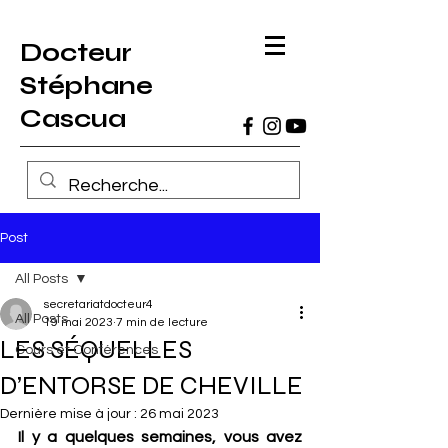
Docteur
Stéphane
Cascua
Post
All Posts
secretariatdocteur4
All Posts
19 mai 2023
7 min de lecture
LES SÉQUELLES
Cours et Conférences
D’ENTORSE DE CHEVILLE
Dernière mise à jour :
26 mai 2023
Il y a quelques semaines, vous avez 