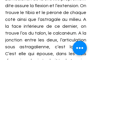
dite assure la flexion et l’extension. On 
trouve le tibia et le péroné de chaque 
coté ainsi que l’astragale au milieu. A 
la face inférieure de ce dernier, on 
trouve l’os du talon, le calcanéum. A la 
jonction entre les deux, l’articulation 
sous astragalienne, c’est logique. 
C’est elle qui épouse, dans les trois 
dimensions, les irrégularités de terrain. 
ENTORSE ENTRE LA CHEVILLE ET LE 
TALON
Les anatomistes disent que la 
calcanéum roule, tangue et vire sous 
l’astragale. Un gros ligament relie les 
deux os ; sa forme lui vaut le nom de « 
ligament en haie ». De fait, vous 