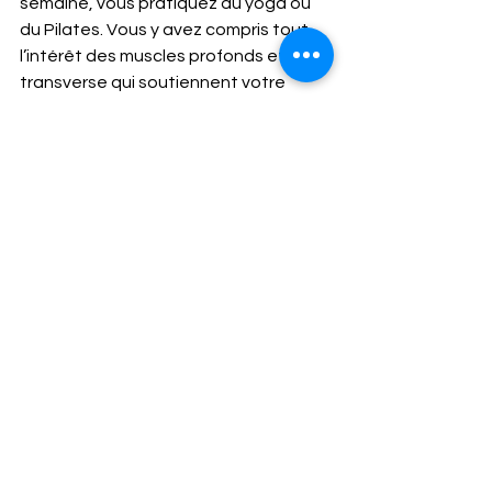
semaine, vous pratiquez du yoga ou 
du Pilates. Vous y avez compris tout 
l’intérêt des muscles profonds et du 
transverse qui soutiennent votre 
buste, créent des points fixes où les 
masses musculaires des bras et des 
jambes peuvent s’amarrer pour être 
efficaces.  La randonnée avec bâtons 
décline le concept de façon naturelle 
! Les muscles du tronc stabilisent le 
bassin et les épaules et les 
abdominaux obliques et les 
paravertébraux transmettent les 
forces !
ABDOS ET MUSCLES DU DOS 
TRANSMETTENT LES FORCES 
DES BATONS POUR REDUIRE LES 
DOULEURS LOMBAIRES 