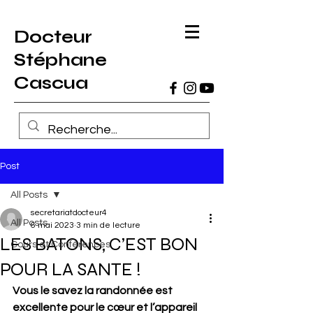
Docteur
Stéphane
Cascua
Post
All Posts
secretariatdocteur4
All Posts
6 mai 2023
3 min de lecture
LES BATONS, C’EST BON
Cours et Conférences
POUR LA SANTE !
Vous le savez la randonnée est 
excellente pour le cœur et l’appareil 