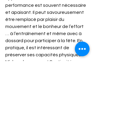
performance est souvent nécessaire 
et apaisant. Il peut savoureusement 
être remplacé par plaisir du 
mouvement et le bonheur de l’effort 
… à l’entraînement et même avec à 
dossard pour participer à la fête. En 
pratique, il est intéressant de 
préserver ses capacités physiques. 
N’abandonnez pas ! Continuité, 
assiduité, régularité, diversité, 
complémentarité … et 
occasionnellement intensité se 
révèlent d’une effroyable efficacité ! 
La fine fleur de la génétique pourra 
taquiner le podium … dans sa 
catégorie d’âge ! Le commun des 
mortels fera partie de l’élite car 
contrairement à la majorité … il n'aura 