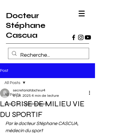
Docteur
Stéphane
Cascua
Post
All Posts
secretariatdocteur4
All Posts
6 juil. 2025
4 min de lecture
LA CRISE DE MILIEU VIE
Cours et Conférences
DU SPORTIF
Par le docteur Stéphane CASCUA, 
médecin du sport