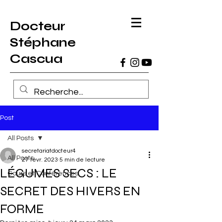
Docteur
Stéphane
Cascua
Post
All Posts
secretariatdocteur4
All Posts
27 févr. 2023
5 min de lecture
LÉGUMES SECS : LE
Cours et Conférences
SECRET DES HIVERS EN
FORME