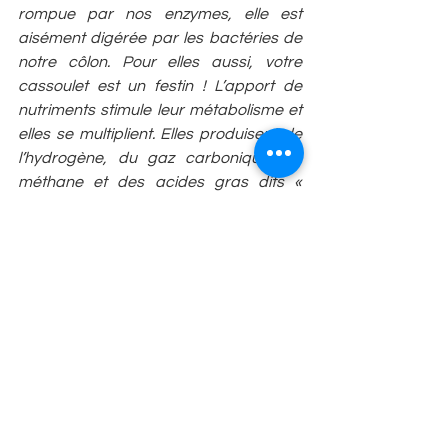
rompue par nos enzymes, elle est 
aisément digérée par les bactéries de 
notre côlon. Pour elles aussi, votre 
cassoulet est un festin ! L’apport de 
nutriments stimule leur métabolisme et 
elles se multiplient. Elles produisent de 
l’hydrogène, du gaz carbonique, du 
méthane et des acides gras dits « 
volatiles». Vous êtes ballonné ! Les 
fibres encore rigides échappant à 
l’action des germes viennent râper et 
irriter votre paroi intestinale.  Au cours 
de l’effort, votre tube digestif déjà 
secoué par la course à pied risque de 
ne pas apprécier !
Heureusement, il existe des solutions. Il 
est vivement conseillé d’attendrir cette 
carcasse et laisser gonfler un peu le 
cœur d’amidon. Autrefois, on laissait 