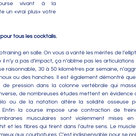
urse vivant à la 
e un «vrai plus» votre 
pour tous les cocktails.
training en salle. On vous a vanté les mérites de l’ellipt
il n’y a pas d’impact, ça n’abîme pas les articulations »
se raisonnable, 30 à 50 kilomètres par semaine, n’aggr
enoux ou des hanches. Il est également démontré que
s de pression dans la colonne vertébrale qui masse
l’inverse, de nombreuses études mettent en évidence q
élo ou de la natation altère la solidité osseuse 
. Enfin la course impose une contraction de frei
mbranes musculaires sont violemment mises en t
échit et les fibres qui tirent dans l’autre sens. Le muscl
 mieux aux courbatures. C’est indispensable pour se pr