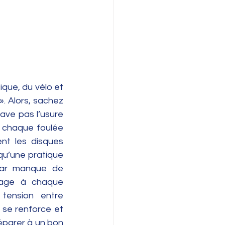
ique, du vélo et 
. Alors, sachez 
ave pas l’usure 
 chaque foulée 
nt les disques 
u’une pratique 
par manque de 
nage à chaque 
ension entre 
e se renforce et 
éparer à un bon 