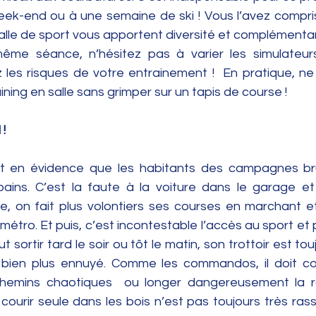
ek-end ou à une semaine de ski ! Vous l’avez compris, 
alle de sport vous apportent diversité et complémentari
me séance, n’hésitez pas à varier les simulateurs, 
z les risques de votre entrainement !  En pratique, ne
ning en salle sans grimper sur un tapis de course !
!
t en évidence que les habitants des campagnes brû
bains. C’est la faute à la voiture dans le garage et
le, on fait plus volontiers ses courses en marchant e
 métro. Et puis, c’est incontestable l’accès au sport et 
t sortir tard le soir ou tôt le matin, son trottoir est touj
st bien plus ennuyé. Comme les commandos, il doit cou
chemins chaotiques  ou longer dangereusement la ro
courir seule dans les bois n’est pas toujours très rassu