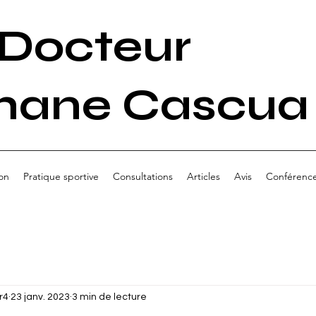
Docteur
hane Cascua
on
Pratique sportive
Consultations
Articles
Avis
Conférenc
r4
23 janv. 2023
3 min de lecture