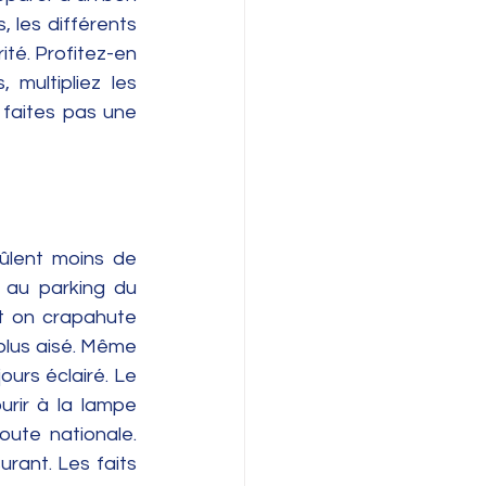
les différents 
té. Profitez-en 
multipliez les 
 faites pas une 
lent moins de 
 au parking du 
t on crapahute 
plus aisé. Même 
ours éclairé. Le 
rir à la lampe 
ute nationale. 
rant. Les faits 