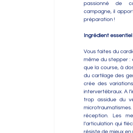
passionné de co
campagne, il apport
préparation !
Ingrédient essentiel 
Vous faites du cardio
même du stepper : « 
que la course, à do
du cartilage des g
crée des variation
intervertébraux. A 
trop assidue du v
microtraumatismes
réception. Les me
l’articulation qui fl
résiste de mieux en