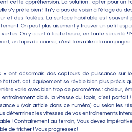
fient cette appréhension. La solution : opter pour un ta
le s’y prête bien ! Il n’y a pas de voisin à l’étage du 
eur et des foulées. La surface habitable est souvent p
tement. On peut plus aisément y trouver un petit espac
 vertes. On y court à toute heure, en toute sécurité ! M
nant, un tapis de course, c’est très utile à la campagne 
s » ont désormais des capteurs de puissance sur leu
de l’effort, cet équipement se révèle bien plus précis q
nière varie avec bien trop de paramètres : chaleur, ém
n entraînement ciblé, la vitesse du tapis, c’est parfait 
sance » (voir article dans ce numéro) ou selon les rés
us déterminez les vitesses de vos entraînements intensifs
table ! Contrairement au terrain, Vous devez impérativ
ble de tricher ! Vous progressez !