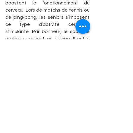
boostent le fonctionnement du 
cerveau. Lors de matchs de tennis ou 
de ping-pong, les seniors s’imposent 
ce type d’activité cérébrale 
stimulante. Par bonheur, le sport se 
pratique souvent en équipe. Il est à 
l’origine d’échanges humains. Les 
émotions sont catalysées grâce au 
plaisir de l’effort, et prennent plus de 
densité dans la construction de 
projets collectifs. Voilà qui potentialise 
les bienfaits de l’exercice sur la 
fonction cérébrale !
EN PRATIQUE, VOTRE 
ENTRAÎNEMENT ANTI-ALZHEIMER !
Commencez tôt ! Dès 40 ans, l’exercice 