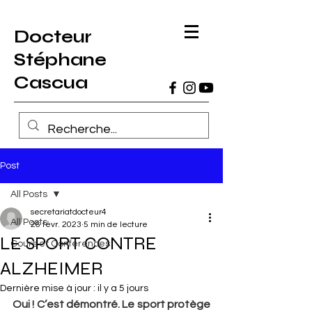
Docteur
Stéphane
Cascua
Post
All Posts
secretariatdocteur4
All Posts
26 févr. 2023
5 min de lecture
LE SPORT CONTRE
Cours et Conférences
ALZHEIMER
Dernière mise à jour :
il y a 5 jours
Oui ! C’est démontré. Le sport protège 