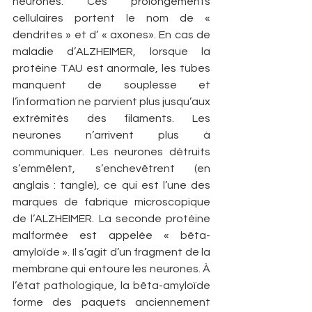
neurones. Ces prolongements 
cellulaires portent le nom de « 
dendrites » et d’ « axones». En cas de 
maladie d’ALZHEIMER, lorsque la 
protéine TAU est anormale, les tubes 
manquent de souplesse et 
l’information ne parvient plus jusqu’aux 
extrémités des filaments. Les 
neurones n’arrivent plus à 
communiquer. Les neurones détruits 
s’emmêlent, s’enchevêtrent (en 
anglais : tangle), ce qui est l’une des 
marques de fabrique microscopique 
de l’ALZHEIMER. La seconde protéine 
malformée est appelée « bêta-
amyloïde ». Il s’agit d’un fragment de la 
membrane qui entoure les neurones. À 
l’état pathologique, la bêta-amyloïde 
forme des paquets anciennement 