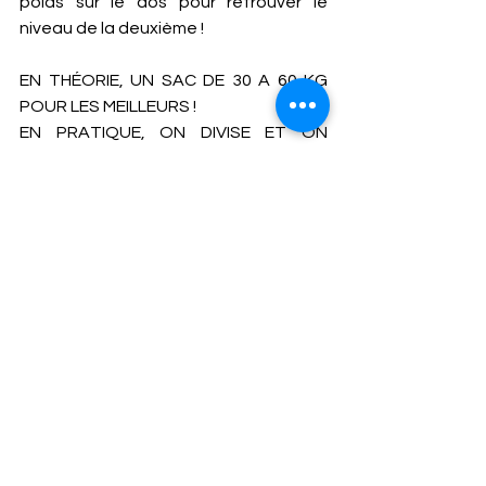
poids sur le dos pour retrouver le 
niveau de la deuxième ! 
EN THÉORIE, UN SAC DE 30 A 60 KG 
POUR LES MEILLEURS ! 
EN PRATIQUE, ON DIVISE ET ON 
AJOUTE UN RETARD AU DÉPART ! 
Bref, afin que les meilleurs du groupe 
ne portent pas 30 kilos et se brisent 
les vertèbres … il n’y avait pas de 
Sherpa courageux parmi nous … nous 
avons dissocié le handicap entre 
charge supplémentaire et retard au 
départ. Le plus doué d’entre nous 
avait donc 15 kilos dans son sac et 11 
minutes de retard. 
____________________________
____________________________