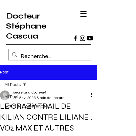
Docteur
Stéphane
Cascua
Post
All Posts
secretariatdocteur4
All Posts
29 janv. 2023
8 min de lecture
LE CRAZY TRAIL DE
Cours et Conférences
KILIAN CONTRE LILIANE :
VO2 MAX ET AUTRES