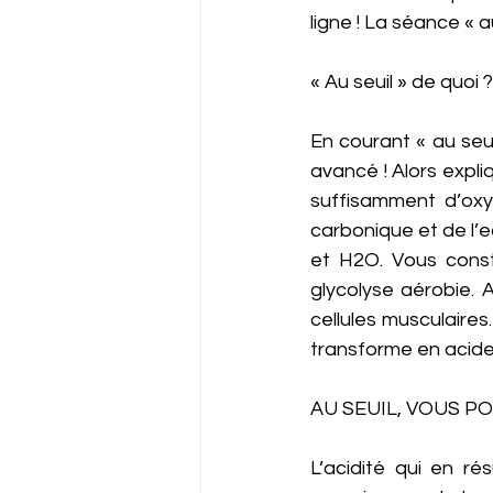
ligne ! La séance « a
« Au seuil » de quoi ?
En courant « au seui
avancé ! Alors expliq
suffisamment d’oxy
carbonique et de l’e
et H2O. Vous consta
glycolyse aérobie. 
cellules musculaires
transforme en acide 
AU SEUIL, VOUS P
L’acidité qui en ré