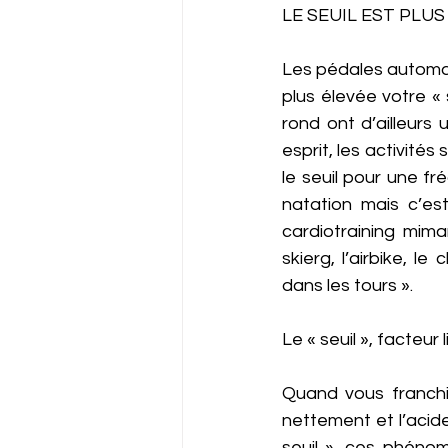
LE SEUIL EST PLU
Les pédales automat
plus élevée votre « 
rond ont d’ailleurs
esprit, les activités
le seuil pour une f
natation mais c’es
cardiotraining mima
skierg, l’airbike, 
dans les tours ».  
Le « seuil », facteur 
Quand vous franchis
nettement et l’acide
seuil », ces phénom