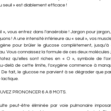
u seuil » est diablement efficace ! 
l », vous entrez dans l’anaérobie ! Jargon pour jargon, 
uons ! A une intensité inférieure au « seuil », vos musc
gène pour brûler le glucose complètement, jusqu’à 
au. Vous connaissez la formule de ces deux molécules ; i
tez qu’elles sont riches en « O », symbole de l’oxy
Au-delà de cette limite, l’oxygène commence à manqu
. De fait, le glucose ne parvient à se dégrader que parti
lactique. 
OUVEZ PRONONCER 6 A 8 MOTS.
sulte peut-être éliminée par voie pulmonaire imposan