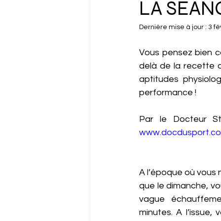
LA SÉAN
Dernière mise à jour :
3 fé
Vous pensez bien c
delà de la recette 
aptitudes physiolog
performance !
www.docdusport.c
A l’époque où vous n
que le dimanche, v
vague échauffemen
minutes. A l’issue, v