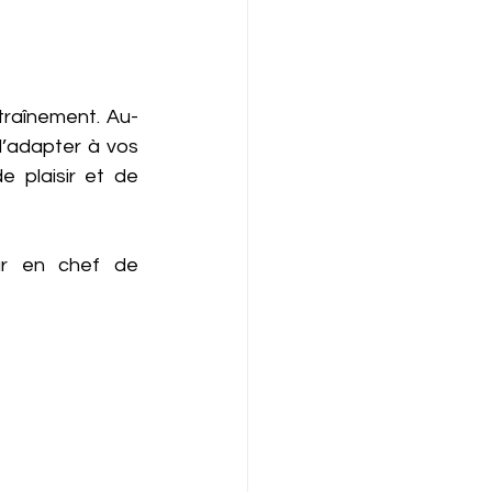
traînement. Au-
l’adapter à vos 
 plaisir et de 
Par le Docteur Stéphane CASCUA, médecin du sport et rédacteur en chef de 