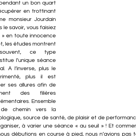
 pendant un bon quart 
cupérer en trottinant 
e monsieur Jourdain 
 le savoir, vous faisiez 
l » en toute innocence 
et, les études montrent 
ouvent, ce type 
titue l’unique séance 
. A l’inverse, plus le 
imenté, plus il est 
er ses allures afin de 
ément des filières 
émentaires. Ensemble 
de chemin vers la 
logique, source de santé, de plaisir et de performanc
 organiser, à varier une séance « au seuil » ! Et comm
nous débutions en course à pied, nous n’avions pas tor