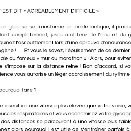
T EST DIT « AGRÉABLEMENT DIFFICILE »
un glucose se transforme en acide lactique, il produit
lant complètement, jusqu’à obtenir de l’eau et du g
quinez l’essoufflement lors d’une épreuve d’endurance,
gène !  … Et vous le savez, l’épuisement de ce dernier
pale du fameux « mur du marathon » ! Alors, pour éviter 
re s’impose sur la distance reine ! Bon d’accord, si v
ience vous autorise un léger accroissement du rythme r
pourquoi faire ?
le « seuil » à une vitesse plus élevée que votre voisin, 
muscles respiratoires et vous économisez votre glycogè
 des distances se parcourant à une vitesse plus faible
nez alors pourquoi il est utile de s’entraîner parfois à 