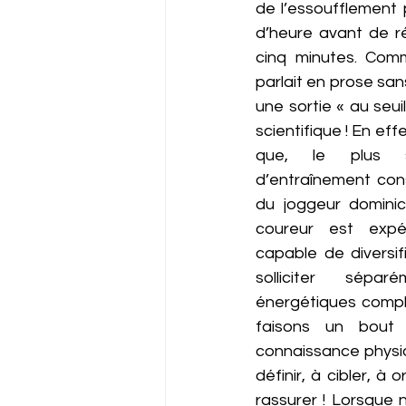
de l’essoufflement
d’heure avant de ré
cinq minutes. Comm
parlait en prose sans
une sortie « au seui
scientifique ! En eff
que, le plus s
d’entraînement cons
du joggeur dominical
coureur est expér
capable de diversifi
solliciter sépar
énergétiques compl
faisons un bout 
connaissance physio
définir, à cibler, à
rassurer ! Lorsque 