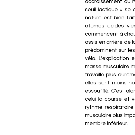
accroissement du ry
seuil lactique » se
nature est bien fai
atomes acides vien
commencent à chauff
assis en arrière de 
prédominent sur les
vélo. L’explication
masse musculaire mo
travaille plus durem
elles sont moins n
essoufflé. C’est al
celui la course et 
rythme respiratoir
musculaire plus impor
membre inférieur. 