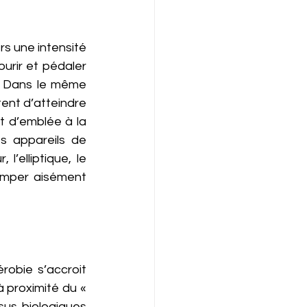
s une intensité 
urir et pédaler 
s. Dans le même 
tent d’atteindre 
t d’emblée à la 
s appareils de 
elliptique, le 
rimper aisément 
robie s’accroit 
 proximité du « 
us biologiques 