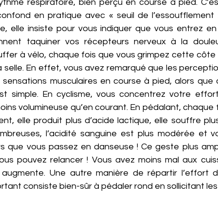
thme respiratoire, bien perçu en course à pied. C’est 
 confond en pratique avec « seuil de l’essoufflement 
te, elle insiste pour vous indiquer que vous entrez en
nent taquiner vos récepteurs nerveux à la douleur
er à vélo, chaque fois que vous grimpez cette côte e
la selle. En effet, vous avez remarqué que les perception
 sensations musculaires en course à pied, alors que c’
 est simple. En cyclisme, vous concentrez votre effort
ins volumineuse qu’en courant. En pédalant, chaque fi
ent, elle produit plus d’acide lactique, elle souffre pl
ombreuses, l’acidité sanguine est plus modérée et v
ors que vous passez en danseuse ! Ce geste plus amp
vous pouvez relancer ! Vous avez moins mal aux cuiss
e augmente. Une autre manière de répartir l’effort 
tant consiste bien-sûr à pédaler rond en sollicitant les