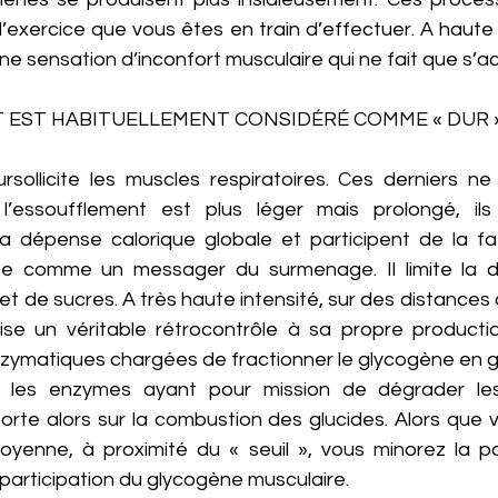
l’exercice que vous êtes en train d’effectuer. A haute i
 une sensation d’inconfort musculaire qui ne fait que s’a
RT EST HABITUELLEMENT CONSIDÉRÉ COMME « DUR 
sursollicite les muscles respiratoires. Ces derniers n
 l’essoufflement est plus léger mais prolongé, ils
a dépense calorique globale et participent de la fat
e comme un messager du surmenage. Il limite la dis
et de sucres. A très haute intensité, sur des distances a
lise un véritable rétrocontrôle à sa propre production
enzymatiques chargées de fractionner le glycogène en glu
ibe les enzymes ayant pour mission de dégrader les 
rte alors sur la combustion des glucides. Alors que vo
moyenne, à proximité du « seuil », vous minorez la par
a participation du glycogène musculaire. 