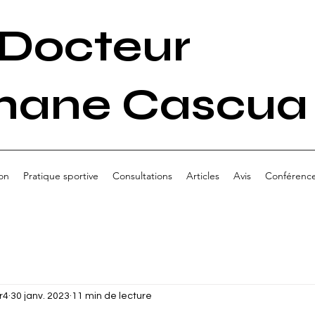
Docteur
hane Cascua
on
Pratique sportive
Consultations
Articles
Avis
Conférenc
r4
30 janv. 2023
11 min de lecture