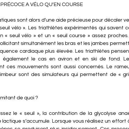
S PRÉCOCE A VÉLO QU’EN COURSE 
iques sont alors d’une aide précieuse pour décaler ver
seuil vélo ». Les triathlètes expérimentés qui savent co
 un « seuil vélo » et un « seuil course » assez proche
 sollicitant simultanément les bras et les jambes permet
réquence cardiaque plus élevée. Les triathlètes pensen
t également le cas en aviron et en ski de fond. Le
nt ces mouvements sont aussi concernés. Le rameur, l’
le climbeur sont des simulateurs qui permettent de « g
limitant de quoi ? 
sez le « seuil », la contribution de la glycolyse anaé
 lactique s’accumule. Lorsque vous réalisez un effort à
ènes se produisent plus insidieusement. Ces process