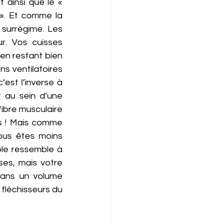
ainsi que le « 
». Et comme la 
 surrégime. Les 
. Vos cuisses 
n restant bien 
s ventilatoires 
est l’inverse à 
 au sein d’une 
bre musculaire 
us ! Mais comme 
ous êtes moins 
le ressemble à 
es, mais votre 
dans un volume 
 fléchisseurs du 