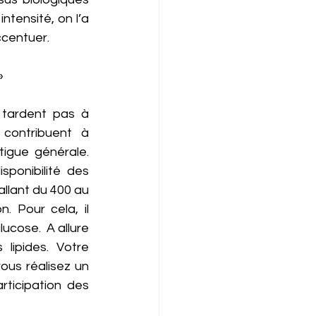
ntensité, on l’a 
ccentuer. 
»
e tardent pas à 
 contribuent à 
igue générale. 
ponibilité des 
llant du 400 au 
. Pour cela, il 
cose.  A allure 
lipides. Votre 
us réalisez un 
ticipation des 