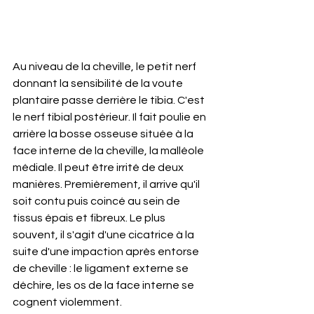
Au niveau de la cheville, le petit nerf 
donnant la sensibilité de la voute 
plantaire passe derrière le tibia. C'est 
le nerf tibial postérieur. Il fait poulie en 
arrière la bosse osseuse située à la 
face interne de la cheville, la malléole 
médiale. Il peut être irrité de deux 
manières. Premièrement, il arrive qu'il 
soit contu puis coincé au sein de 
tissus épais et fibreux. Le plus 
souvent, il s'agit d'une cicatrice à la 
suite d'une impaction après entorse 
de cheville : le ligament externe se 
déchire, les os de la face interne se 
cognent violemment.