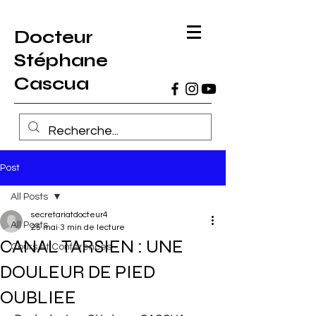
Docteur
Stéphane
Cascua
Post
All Posts
secretariatdocteur4
All Posts
25 mai
3 min de lecture
CANAL TARSIEN : UNE
Cours et Conférences
DOULEUR DE PIED
OUBLIEE