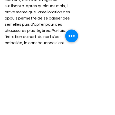
suffisante. Après quelques mois, il 
arrive même que l'amélioration des 
appuis permette de se passer des 
semelles puis d'opter pour des 
chaussures plus légères. Parfois, 
l'irritation du nerf  du nerf s'est 
emballée, la conséquence s'est 
autonomisée. Dans ces 
circonstances l'inflammation se 
montre délétère et agressive pour le 
nerf. Il est impératif de l'apaiser. Les 
comprimés suffisent rarement, les 
crèmes locales  encore moins. La 
mésothérapie qui injecte ces produits 
dans l'épaisseur de la peau en regard 
de la zone lésée peut-être tentée. 
Cependant, une infiltration experte 
sous échographie reste le geste le 