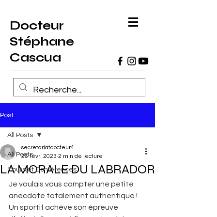
Docteur
Stéphane
Cascua
Post
All Posts
secretariatdocteur4
All Posts
26 févr. 2023
2 min de lecture
LA MORALE DU LABRADOR
Cours et Conférences
Je voulais vous compter une petite 
anecdote totalement authentique ! 
Un sportif achève son épreuve 