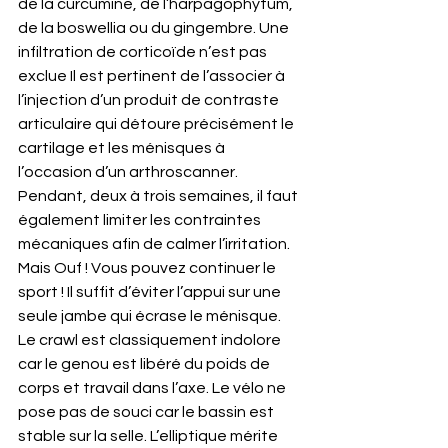
de la curcumine, de l’harpagophytum, 
de la boswellia ou du gingembre. Une 
infiltration de corticoïde n’est pas 
exclue Il est pertinent de l’associer à 
l’injection d’un produit de contraste 
articulaire qui détoure précisément le 
cartilage et les ménisques à 
l’occasion d’un arthroscanner. 
Pendant, deux à trois semaines, il faut 
également limiter les contraintes 
mécaniques afin de calmer l’irritation. 
Mais Ouf ! Vous pouvez continuer le 
sport ! Il suffit d’éviter l’appui sur une 
seule jambe qui écrase le ménisque. 
Le crawl est classiquement indolore 
car le genou est libéré du poids de 
corps et travail dans l’axe. Le vélo ne 
pose pas de souci car le bassin est 
stable sur la selle. L’elliptique mérite 