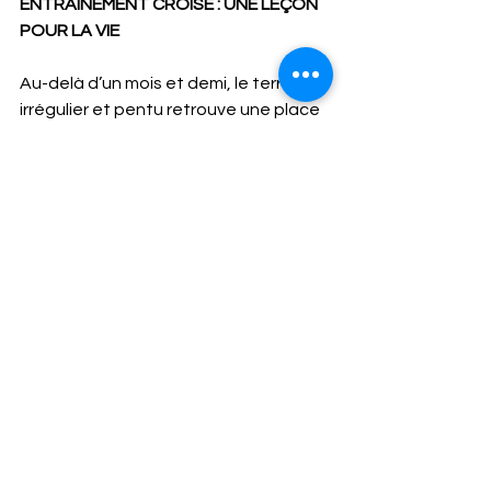
ENTRAINEMENT CROISE : UNE LEÇON 
POUR LA VIE
Au-delà d’un mois et demi, le terrain 
irrégulier et pentu retrouve une place 
croissante dans le carnet 
d’entraînement. Il est alors 
recommandé de faire un point avec 
votre doc du sport aux alentours de 2 
à 3 mois. Très souvent, les résultats 
sont satisfaisants. Si les bénéfices 
sont partiels, une deuxième injection 
est envisageable.
Une opération parfois ! Pas de drame !
En cas d’échec des PRP, une 
intervention chirurgicale peut être 
indiquée. Pas de drame ! Le chirurgien 