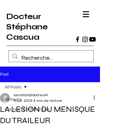
Docteur
Stéphane
Cascua
Post
All Posts
secretariatdocteur4
All Posts
5 juil. 2024
4 min de lecture
LA LESION DU MENISQUE
Cours et Conférences
DU TRAILEUR