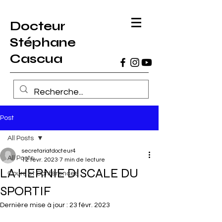
Docteur
Stéphane
Cascua
Post
All Posts
secretariatdocteur4
All Posts
12 févr. 2023
7 min de lecture
LA HERNIE DISCALE DU
Cours et Conférences
SPORTIF
Dernière mise à jour :
23 févr. 2023