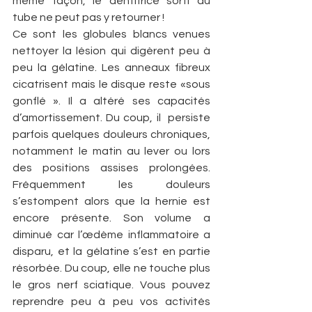
même façon, le dentifrice sorti du 
tube ne peut pas y retourner !
Ce sont les globules blancs venues 
nettoyer la lésion qui digèrent peu à 
peu la gélatine. Les anneaux fibreux 
cicatrisent mais le disque reste «sous 
gonflé ». Il a altéré ses capacités 
d’amortissement. Du coup, il  persiste 
parfois quelques douleurs chroniques, 
notamment le matin au lever ou lors 
des positions assises prolongées. 
Fréquemment les douleurs 
s’estompent alors que la hernie est 
encore présente. Son volume a 
diminué car l’œdème inflammatoire a 
disparu, et la gélatine s’est en partie 
résorbée. Du coup, elle ne touche plus 
le gros nerf sciatique. Vous pouvez 
reprendre peu à peu vos activités 