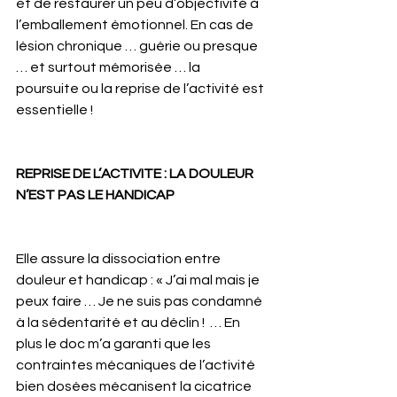
et de restaurer un peu d’objectivité à 
l’emballement émotionnel. En cas de 
lésion chronique … guérie ou presque 
… et surtout mémorisée … la 
poursuite ou la reprise de l’activité est 
essentielle !
REPRISE DE L’ACTIVITE : LA DOULEUR 
N’EST PAS LE HANDICAP
Elle assure la dissociation entre 
douleur et handicap : « J’ai mal mais je 
peux faire … Je ne suis pas condamné 
à la sédentarité et au déclin !  … En 
plus le doc m’a garanti que les 
contraintes mécaniques de l’activité 
bien dosées mécanisent la cicatrice 