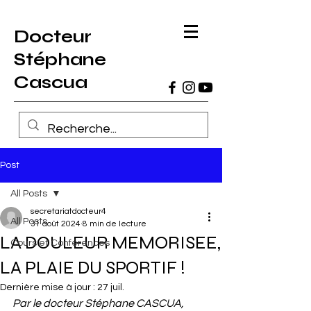
Docteur
Stéphane
Cascua
Post
All Posts
secretariatdocteur4
All Posts
31 août 2024
8 min de lecture
LA DOULEUR MEMORISEE,
Cours et Conférences
LA PLAIE DU SPORTIF !
Dernière mise à jour :
27 juil.
Par le docteur Stéphane CASCUA, 