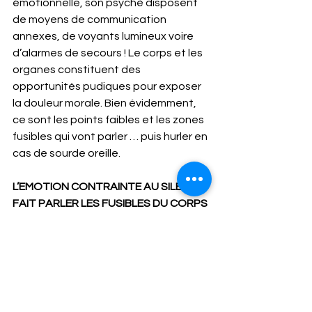
émotionnelle, son psychè disposent 
de moyens de communication 
annexes, de voyants lumineux voire 
d’alarmes de secours ! Le corps et les 
organes constituent des 
opportunités pudiques pour exposer 
la douleur morale. Bien évidemment, 
ce sont les points faibles et les zones 
fusibles qui vont parler … puis hurler en 
cas de sourde oreille.
L’EMOTION CONTRAINTE AU SILENCE
FAIT PARLER LES FUSIBLES DU CORPS
Le migraineux a mal à la tête. Le 
colopathe voit son ventre gonflé et 
spasmé. Le lombalgique se plaint du 
dos en faisant son lit.  Le musicien 
entend des acouphènes. Le trader 