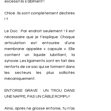
excessif ils s’abîment ! 
Chloé : Ils sont complètement déchirés 
! ? 
Le Doc : Par endroit seulement ! Il est 
nécessaire que je t’explique. Chaque 
articulation est entourée d’une 
membrane appelée « capsule ». Elle 
contient un liquide lubrifiant, la 
synovie. Les ligaments sont en fait des 
renforts de ce sac qui se forment dans 
les secteurs les plus sollicités 
mécaniquement. 
ENTORSE GRAVE : UN TROU DANS 
UNE NAPPE, PAS UN CÂBLE ROMPU ! 
Ainsi, après ne grosse entorse, tu n’as 