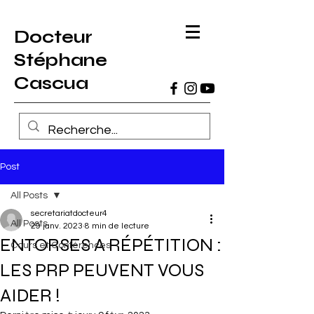
Docteur
Stéphane
Cascua
Post
All Posts
secretariatdocteur4
All Posts
29 janv. 2023
8 min de lecture
ENTORSES A RÉPÉTITION :
Cours et Conférences
LES PRP PEUVENT VOUS
AIDER !