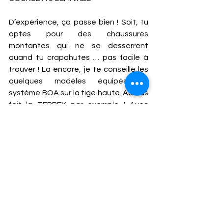
D’expérience, ça passe bien ! Soit, tu 
optes pour des chaussures 
montantes qui ne se desserrent 
quand tu crapahutes … pas facile à 
trouver ! Là encore, je te conseille les 
quelques modèles équipés du 
système BOA sur la tige haute. Adidas 
fait la TERREX par exemple ! Avec 
cette préparation boostée par ton 
goût pour le sport, tu seras largement 
prête dans 3 mois pour ton GR 20 ! 
Chloé : Et la kiné ?
Le Doc : Attention, je travaille avec un 
réseau de kiné du sport compétents 
et informés qui respectent le 