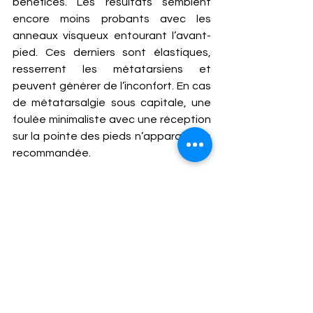
bénéfices. Les résultats semblent 
encore moins probants avec les 
anneaux visqueux entourant l’avant-
pied. Ces derniers sont élastiques, 
resserrent les métatarsiens et 
peuvent générer de l’inconfort. En cas 
de métatarsalgie sous capitale, une 
foulée minimaliste avec une réception 
sur la pointe des pieds n’apparait pas 
recommandée. 
FOULÉE TONIQUE AVEC GRIFFE DES 
ORTEILS 
Cependant, vous concevez aisément 
qu’une foulée plus tonique avec une 
meilleure flexion des orteils décharge 
les têtes métatarsiennes. Ainsi, un 
travail occasionnel, de courte durée, 