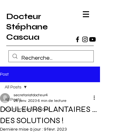
Docteur
Stéphane
Cascua
Post
All Posts
secretariatdocteur4
All Posts
28 janv. 2023
6 min de lecture
DOULEURS PLANTAIRES …
Cours et Conférences
DES SOLUTIONS !
Dernière mise à jour :
9 févr. 2023