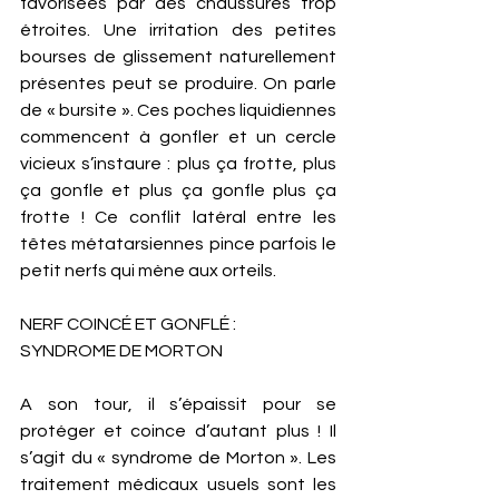
favorisées par des chaussures trop 
étroites. Une irritation des petites 
bourses de glissement naturellement 
présentes peut se produire. On parle 
de « bursite ». Ces poches liquidiennes 
commencent à gonfler et un cercle 
vicieux s’instaure : plus ça frotte, plus 
ça gonfle et plus ça gonfle plus ça 
frotte ! Ce conflit latéral entre les 
têtes métatarsiennes pince parfois le 
petit nerfs qui mène aux orteils. 
NERF COINCÉ ET GONFLÉ : 
SYNDROME DE MORTON
A son tour, il s’épaissit pour se 
protéger et coince d’autant plus ! Il 
s’agit du « syndrome de Morton ». Les 
traitement médicaux usuels sont les 