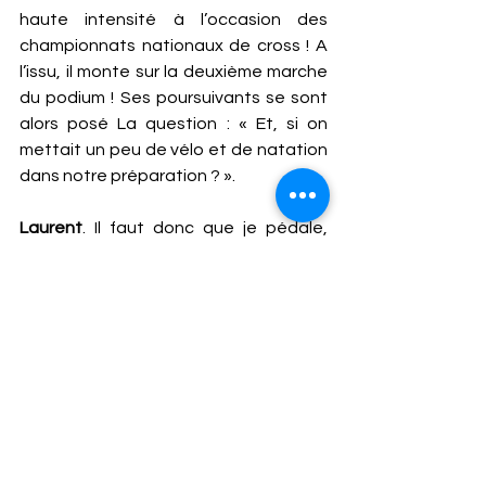
haute intensité à l’occasion des 
championnats nationaux de cross ! A 
l’issu, il monte sur la deuxième marche 
du podium ! Ses poursuivants se sont 
alors posé La question : « Et, si on 
mettait un peu de vélo et de natation 
dans notre préparation ? ». 
Laurent
. Il faut donc que je pédale, 
que je nage ou que je fasse de 
l’elliptique pour bosser mon cœur et 
reposer mes tendons ! 
Le Doc
 : Oui, c’est très bien ! Mais vous 
pouvez affiner encore la démarche à 
l’occasion d’entrainement croisé en 
course à pied … Une étude étonnante 
indique que changer de chaussures … 