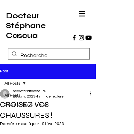
Docteur
Stéphane
Cascua
Post
All Posts
secretariatdocteur4
All Posts
28 janv. 2023
4 min de lecture
CROISEZ VOS
Cours et Conférences
CHAUSSURES !
Dernière mise à jour :
9 févr. 2023