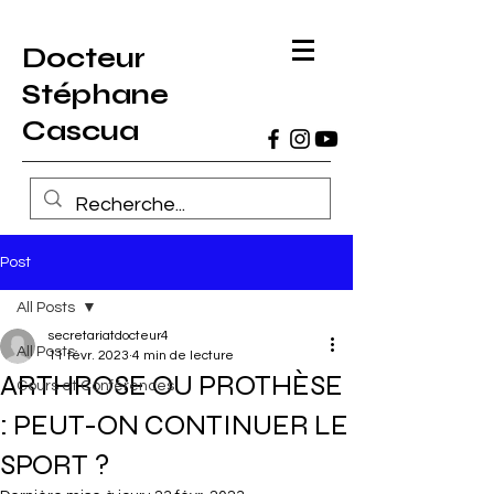
Docteur
Stéphane
Cascua
Post
All Posts
secretariatdocteur4
All Posts
11 févr. 2023
4 min de lecture
ARTHROSE OU PROTHÈSE
Cours et Conférences
: PEUT-ON CONTINUER LE
SPORT ?