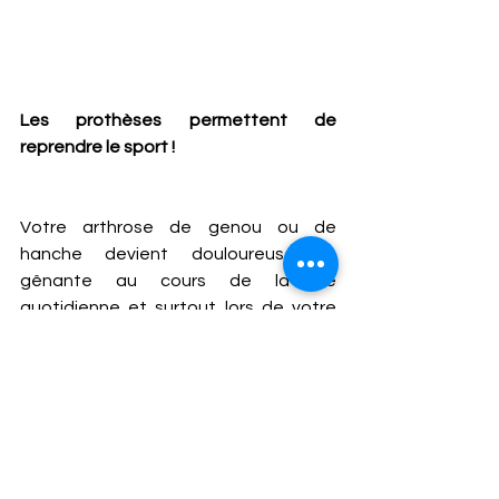
Les prothèses permettent de 
reprendre le sport ! 
Votre arthrose de genou ou de 
hanche devient douloureuse et 
gênante au cours de la vie 
quotidienne et surtout lors de votre 
pratique sportive. Les médicaments, 
les infiltrations, les injections de 
produits visqueux et la kinésithérapie 
ne suffisent plus à vous soulager. Vous 
décidez de vous faire poser une 
prothèse notamment pour renouer 
avec les sports qui vous tiennent à 