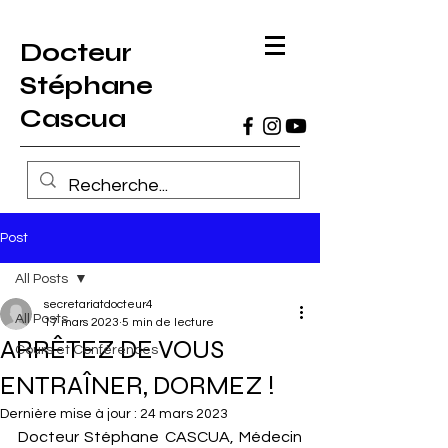
Docteur
Stéphane
Cascua
Post
All Posts
secretariatdocteur4
All Posts
17 mars 2023
5 min de lecture
ARRÊTEZ DE VOUS
Cours et Conférences
ENTRAÎNER, DORMEZ !
Dernière mise à jour :
24 mars 2023
Docteur Stéphane CASCUA, Médecin 