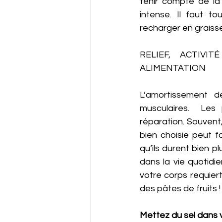
tenir compte de la 
intense. Il faut t
recharger en graisse
RELIEF, ACTIV
ALIMENTATION 
L’amortissement d
musculaires.  Les 
réparation. Souvent,
bien choisie peut fa
qu’ils durent bien p
dans la vie quotid
votre corps requier
des pâtes de fruits !
Mettez du sel dans vo