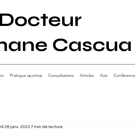
Docteur
hane Cascua
on
Pratique sportive
Consultations
Articles
Avis
Conférenc
r4
28 janv. 2023
7 min de lecture