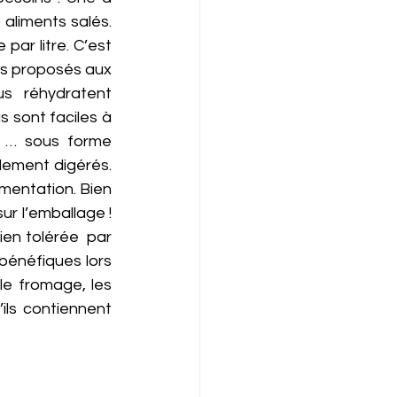
liments salés. 
ar litre. C’est 
ns proposés aux 
s réhydratent 
 sont faciles à 
 … sous forme 
ement digérés. 
mentation. Bien 
ur l’emballage ! 
en tolérée  par 
bénéfiques lors 
e fromage, les 
ls contiennent 