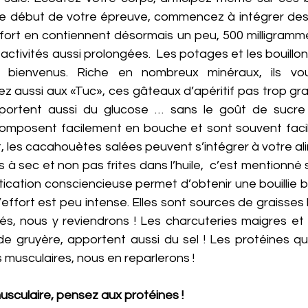
e début de votre épreuve, commencez à intégrer des a
fort en contiennent désormais un peu, 500 milligramme p
 activités aussi prolongées.  Les potages et les bouillo
s bienvenus. Riche en nombreux minéraux, ils vou
 aussi aux «Tuc», ces gâteaux d’apéritif pas trop gras
apportent aussi du glucose … sans le goût de sucre
composent facilement en bouche et sont souvent facil
 les cacahouètes salées peuvent s’intégrer à votre ali
ées à sec et non pas frites dans l’huile,  c’est mentionné s
cation consciencieuse permet d’obtenir une bouillie bi
effort est peu intense. Elles sont sources de graisses 
és, nous y reviendrons ! Les charcuteries maigres et l
 gruyère, apportent aussi du sel ! Les protéines qu’i
 musculaires, nous en reparlerons !
usculaire, pensez aux protéines !