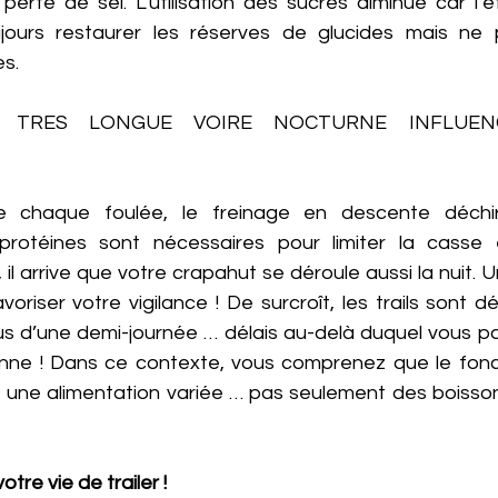
perte de sel. L’utilisation des sucres diminue car l’e
oujours restaurer les réserves de glucides mais ne 
s. 
ITÉ TRES LONGUE VOIRE NOCTURNE INFLUEN
e chaque foulée, le freinage en descente déchire
protéines sont nécessaires pour limiter la casse e
 il arrive que votre crapahut se déroule aussi la nuit. U
voriser votre vigilance ! De surcroît, les trails sont dé
lus d’une demi-journée … délais au-delà duquel vous pa
ienne ! Dans ce contexte, vous comprenez que le fon
t une alimentation variée … pas seulement des boissons
 
tre vie de trailer !