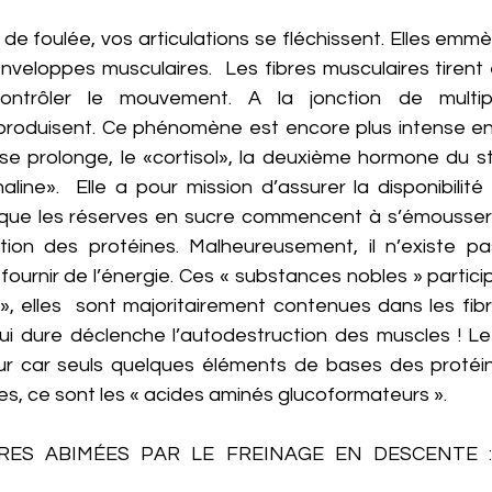
e foulée, vos articulations se fléchissent. Elles emmè
enveloppes musculaires.  Les fibres musculaires tirent
ontrôler le mouvement. A la jonction de multipl
produisent. Ce phénomène est encore plus intense en
t se prolonge, le «cortisol», la deuxième hormone du s
naline».  Elle a pour mission d’assurer la disponibilit
que les réserves en sucre commencent à s’émousser. P
tion des protéines. Malheureusement, il n’existe p
fournir de l’énergie. Ces « substances nobles » particip
, elles  sont majoritairement contenues dans les fibres
qui dure déclenche l’autodestruction des muscles ! Le
r car seuls quelques éléments de bases des protéin
s, ce sont les « acides aminés glucoformateurs ». 
RES ABIMÉES PAR LE FREINAGE EN DESCENTE :