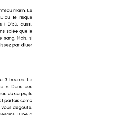
nteau marin. Le 
’où le risque 
 D’où, aussi, 
s salée que le 
sang. Mais, si 
ssez par diluer 
u 3 heures. Le 
e ». Dans ces 
s du corps, ils 
et parfois coma 
e vous dégoute, 
esoins ! Une à 