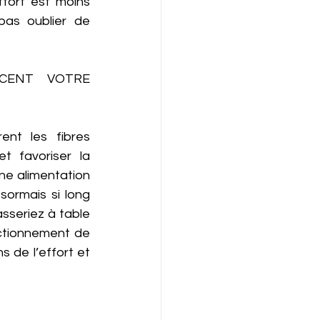
ffort est moins 
pas oublier de 
CENT VOTRE 
nt les fibres 
t favoriser la 
ne alimentation 
sormais si long 
sseriez à table 
ctionnement de 
 de l’effort et 