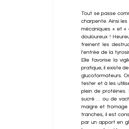
Tout se passe comme 
charpente. Ainsi les
mécaniques » et « c
douloureux ! Heureu
freinent les destru
l’entrée de la tyros
Elle favorise la v
pratique, il existe 
glucoformateurs. On
tester et à les util
plein de protéines.
sucré … ou de vache
maigre et fromage p
tranches, il est cons
par un apport en gl