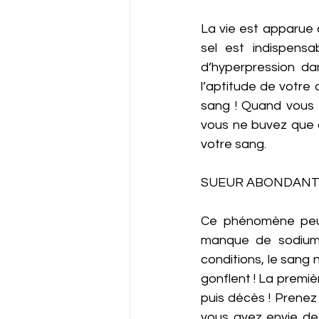
La vie est apparue 
sel est indispensa
d’hyperpression da
l’aptitude de votre
sang ! Quand vous t
vous ne buvez que d
votre sang. 
SUEUR ABONDANTE 
Ce phénomène peut 
manque de sodium 
conditions, le sang 
gonflent ! La premi
puis décès ! Prenez 
vous avez envie de 