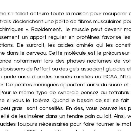
s’il fallait détruire toute la maison pour récupérer et 
 trails déclenchent une perte de fibres musculaires pou
himiques ». Rapidement,  le muscle peut devenir moi
sement un apport régulier en protéines favorise les 
ctions. De surcroit, les acides aminés qui les constit
ine dans le cerveau. Cette molécule est le précurseur d
igilance notamment lors des phases nocturnes de vot
des boissons de l’effort ou des gels associant glucides e
 parle aussi d’acides aminés ramifiés ou BCAA. N’hés
iser. De petites meringues apportent aussi du sucre et
 Pour le même type de synergie pensez au tetrabrik d
 si vous le tolérez. Quand le besoin de sel se fait s
eu gras  sont conseillés. En dés, vous pouvez les pic
eillé de les insérer dans un tendre pain au lait. Ainsi,
ucides toujours nécessaires pour faire tourner le mote