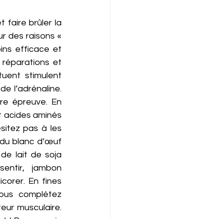
faire brûler la 
r des raisons « 
ns efficace et 
réparations et 
uent stimulent 
e l’adrénaline. 
re épreuve. En 
t acides aminés 
itez pas à les 
 du blanc d’œuf 
e lait de soja 
entir,  jambon 
orer. En fines 
 vous  complétez 
ur musculaire. 