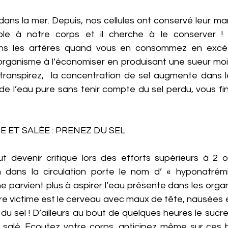
dans la mer. Depuis, nos cellules ont conservé leur ma
ble à notre corps et il cherche à le conserver ! D
ns les artères quand vous en consommez en excès !
 organisme à l’économiser en produisant une sueur moin
ranspirez,  la concentration de sel augmente dans le 
e l’eau pure sans tenir compte du sel perdu, vous fini
ET SALÉE : PRENEZ DU SEL
devenir critique lors des efforts supérieurs à 2 o
dans la circulation porte le nom d’ « hyponatrémi
ne parvient plus à aspirer l’eau présente dans les organe
ère victime est le cerveau avec maux de tête, nausées 
du sel ! D’ailleurs au bout de quelques heures le sucr
salé. Ecoutez votre corps, anticipez même sur ces b