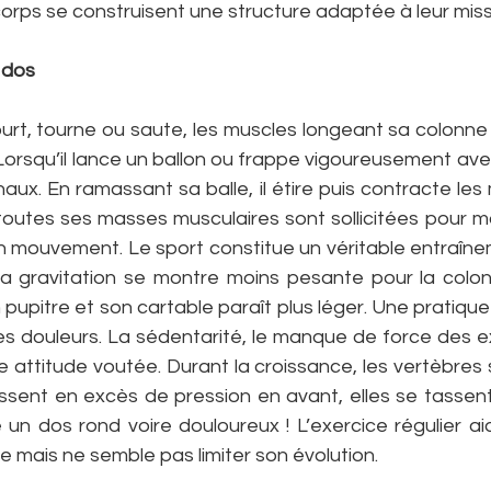
 corps se construisent une structure adaptée à leur miss
 dos
rt, tourne ou saute, les muscles longeant sa colonne t
Lorsqu’il lance un ballon ou frappe vigoureusement avec 
naux. En ramassant sa balle, il étire puis contracte les
outes ses masses musculaires sont sollicitées pour main
n mouvement. Le sport constitue un véritable entraînem
 la gravitation se montre moins pesante pour la colonn
 pupitre et son cartable paraît plus léger. Une pratique
es douleurs. La sédentarité, le manque de force des ex
 attitude voutée. Durant la croissance, les vertèbres 
ubissent en excès de pression en avant, elles se tassent
 un dos rond voire douloureux ! L’exercice régulier ai
 mais ne semble pas limiter son évolution.