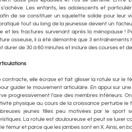
s s’achève. Les enfants, les adolescents et particulière
afin de se constituer un squelette solide pour leur vie 
pratiqué tout au long de la jeunesse devient un facteu
e et les fractures survenant après la ménopause ! Pou
ecture osseuse, il a été démontré que 3 entraînements
ent durer de 30 à 60 minutes et inclure des courses et d
rticulations
contracte, elle écrase et fait glisser la rotule sur le 
pour guider le mouvement articulaire. En appui sur une 
rve progressivement l’axe des membres inférieurs. On 
ivité physique au cours de la croissance perturbe le 
reuses jeunes filles peu motivées par le sport so
tiques. La rotule est douloureuse et peut se luxer car
e fémur et parce que les jambes sont en X. Ainsi, en b