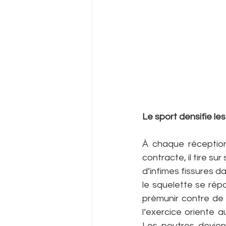
Le sport densifie les 
À chaque réception
contracte, il tire su
d’infimes fissures d
le squelette se répa
prémunir contre de 
l’exercice oriente 
Les poutres devienn