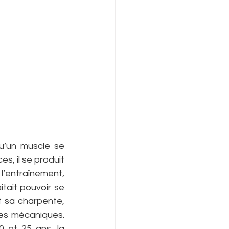
u’un muscle se 
s, il se produit 
l’entraînement, 
tait pouvoir se 
 sa charpente, 
es mécaniques. 
 et 25 ans, la 