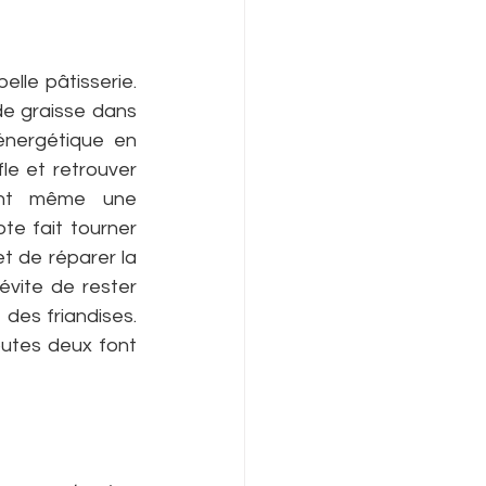
lle pâtisserie. 
e graisse dans 
énergétique en 
le et retrouver 
ent même une 
e fait tourner 
t de réparer la 
vite de rester 
des friandises. 
outes deux font 