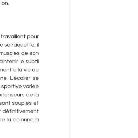
ion.
ravaillent pour 
sa raquette, il 
 muscles de son 
tenir le subtil 
ent à la vie de 
e. L’écolier se 
 sportive variée 
tenseurs de la 
sont souples et 
 définitivement 
de la colonne à 