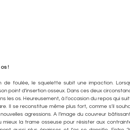
os !
 de foulée, le squelette subit une impaction. Lorsq
r son point d’insertion osseux. Dans ces deux circonstance
ans les os. Heureusement, à l’occasion du repos qui suit 
re. Il se reconstitue même plus fort, comme s’il souhai
nouvelles agressions. A l’image du couvreur bâtissant
au mieux la trame osseuse pour résister aux contraint
ent aussi plus épaisses et l’os se densifie. Entre 20