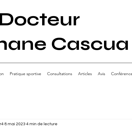
Docteur
hane Cascua
on
Pratique sportive
Consultations
Articles
Avis
Conférenc
r4
8 mai 2023
4 min de lecture