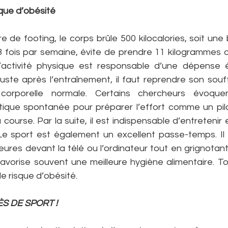
sque d’obésité
 de footing, le corps brûle 500 kilocalories, soit une be
 3 fois par semaine, évite de prendre 11 kilogrammes d
 l’activité physique est responsable d’une dépense 
uste après l’entraînement, il faut reprendre son souff
corporelle normale. Certains chercheurs évoqu
que spontanée pour préparer l’effort comme un pilot
course. Par la suite, il est indispensable d’entretenir e
e sport est également un excellent passe-temps. Il é
ures devant la télé ou l’ordinateur tout en grignotant 
 favorise souvent une meilleure hygiène alimentaire. T
le risque d’obésité.
ÈS DE SPORT !