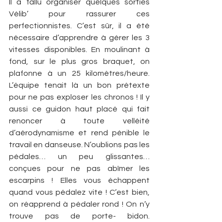
Il a fallu organiser quelques sorties 
Vélib’ pour rassurer ces 
perfectionnistes. C’est sûr, il a été 
nécessaire d’apprendre à gérer les 3 
vitesses disponibles. En moulinant à 
fond, sur le plus gros braquet, on 
plafonne à un 25 kilomètres/heure. 
L’équipe tenait là un bon prétexte 
pour ne pas exploser les chronos ! Il y 
aussi ce guidon haut placé qui fait 
renoncer à toute velléité 
d’aérodynamisme et rend pénible le 
travail en danseuse. N’oublions pas les 
pédales… un peu glissantes… 
conçues pour ne pas abîmer les 
escarpins ! Elles vous échappent 
quand vous pédalez vite ! C’est bien, 
on réapprend à pédaler rond ! On n’y 
trouve pas de porte- bidon. 