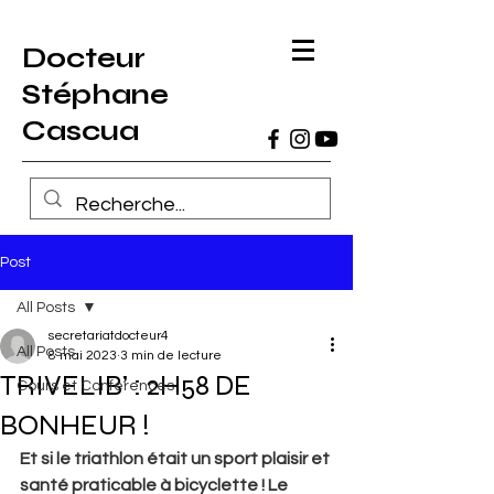
Docteur
Stéphane
Cascua
Post
All Posts
secretariatdocteur4
All Posts
8 mai 2023
3 min de lecture
TRIVELIB’ : 2H58 DE
Cours et Conférences
BONHEUR !
Et si le triathlon était un sport plaisir et 
santé praticable à bicyclette ! Le 