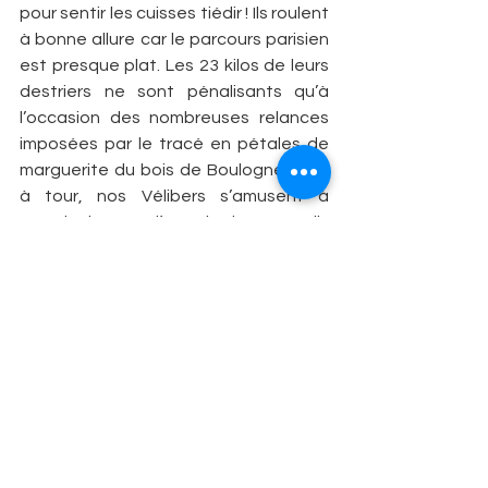
pour sentir les cuisses tiédir ! Ils roulent 
à bonne allure car le parcours parisien 
est presque plat. Les 23 kilos de leurs 
destriers ne sont pénalisants qu’à 
l’occasion des nombreuses relances 
imposées par le tracé en pétales de 
marguerite du bois de Boulogne. Tour 
à tour, nos Vélibers s’amusent à 
prendre la roue d’un vélo de route… ils 
tiennent quelques minutes puis 
abandonnent, les poumons secoués 
par l’essoufflement et le fou rire ! Lors 
de la transition course à pied, 
l’absence de pédales automatiques 
se fait sentir. Les quadriceps ont 
beaucoup bossé et la foulée pioche 
un peu ! En quelques minutes, elle 
devient plus fluide et ils achèvent la 
compétition loin de l’épuisement 