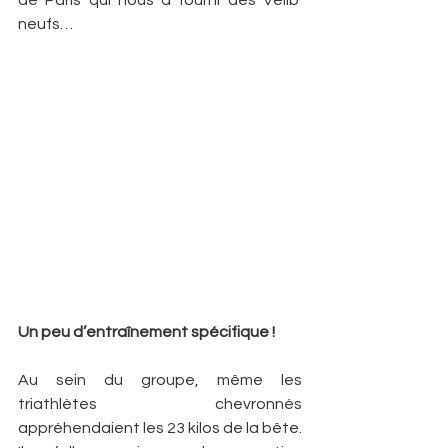
de Paris qui nous a fourni des Vélib’ 
neufs…
Un peu d’entraînement spécifique !
Au sein du groupe, même les 
triathlètes chevronnés 
appréhendaient les 23 kilos de la bête. 