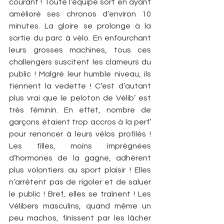
courant ! Toute l’équipe sort en ayant 
amélioré ses chronos d’environ 10 
minutes. La gloire se prolonge à la 
sortie du parc à vélo. En enfourchant 
leurs grosses machines, tous ces 
challengers suscitent les clameurs du 
public ! Malgré leur humble niveau, ils 
tiennent la vedette ! C’est d’autant 
plus vrai que le peloton de Vélib’ est 
très féminin. En effet, nombre de 
garçons étaient trop accros à la perf’ 
pour renoncer à leurs vélos profilés ! 
Les filles, moins imprégnées 
d’hormones de la gagne, adhèrent 
plus volontiers au sport plaisir ! Elles 
n’arrêtent pas de rigoler et de saluer 
le public ! Bref, elles se traînent ! Les 
Vélibers masculins, quand même un 
peu machos, finissent par les lâcher 