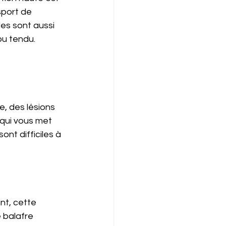
sport de 
es sont aussi 
u tendu. 
, des lésions 
 qui vous met 
nt difficiles à 
nt, cette 
 balafre 