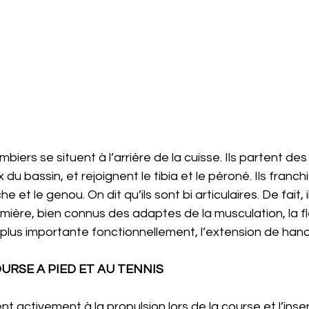
biers se situent à l’arrière de la cuisse. Ils partent des 
u bassin, et rejoignent le tibia et le péroné. Ils franch
he et le genou. On dit qu’ils sont bi articulaires. De fait, 
mière, bien connus des adaptes de la musculation, la fl
plus importante fonctionnellement, l’extension de hanc
RSE A PIED ET AU TENNIS
ent activement à la propulsion lors de la course et l’inse