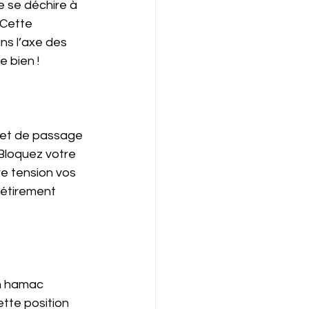
e se déchire à 
 Cette 
ans l’axe des 
 bien ! 
olet de passage 
Bloquez votre 
re tension vos 
 étirement 
n hamac 
ette position 