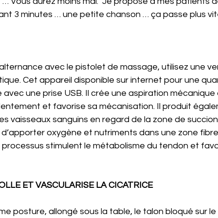
t … Vous aurez moins mal.  Je propose à mes patients de
 3 minutes … une petite chanson … ça passe plus vite
 alternance avec le pistolet de massage, utilisez une v
ique. Cet appareil disponible sur internet pour une qua
 avec une prise USB. Il crée une aspiration mécanique qu
t lentement et favorise sa mécanisation. Il produit égal
les vaisseaux sanguins en regard de la zone de succion
’apporter oxygène et nutriments dans une zone fibre
 processus stimulent le métabolisme du tendon et favo
LLE ET VASCULARISE LA CICATRICE 
e posture, allongé sous la table, le talon bloqué sur le 