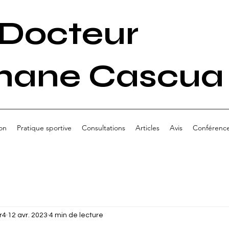
Docteur
hane Cascua
on
Pratique sportive
Consultations
Articles
Avis
Conférenc
r4
12 avr. 2023
4 min de lecture