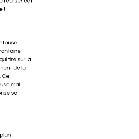
 réaliser cet 
 ! 
entouse 
rantaine 
i tire sur la 
ement de la 
. Ce 
use mal 
rise sa 
plan 