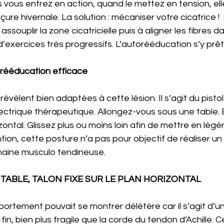
rs vous entrez en action, quand le mettez en tension, ell
ure hivernale. La solution : mécaniser votre cicatrice ! 
assouplir la zone cicatricielle puis à aligner les fibres d
d’exercices très progressifs. L’autorééducation s’y prête
rééducation efficace 
évèlent bien adaptées à cette lésion. Il s’agit du pist
ectrique thérapeutique. Allongez-vous sous une table. 
izontal. Glissez plus ou moins loin afin de mettre en légè
ntion, cette posture n’a pas pour objectif de réaliser un
haine musculo tendineuse.  
TABLE, TALON FIXE SUR LE PLAN HORIZONTAL
ortement pouvait se montrer délétère car il s’agit d’u
fin, bien plus fragile que la corde du tendon d’Achille. C