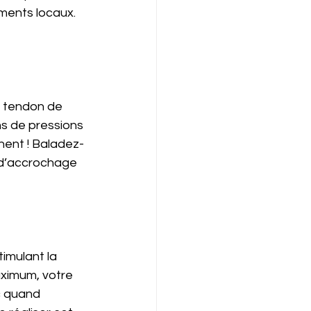
ements locaux. 
 tendon de 
s de pressions 
hent ! Baladez-
 d’accrochage 
imulant la 
aximum, votre 
c quand 