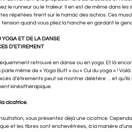
z le runneur ou le traileur. Il en est de même dans les 
tes répétées tirent sur le hamac des ischios. Ces muscl
tension quand vous pliez la hanche en gardant le geno
 YOGA ET DE LA DANSE
CES D’ETIREMENT
réquemment retrouvé en danse ou en yoga. Et là encore
 parle même de « Yoga Butt » ou « Cul du yoga » ! Voilà
cès d’étirements peut se montrer délétère … et qu’ils so
ment kinésithérapique.
la cicatrice.
sultation, vous présentez déjà une cicatrice. Cependa
que et les fibres sont enchevêtrées, à la manière d’une