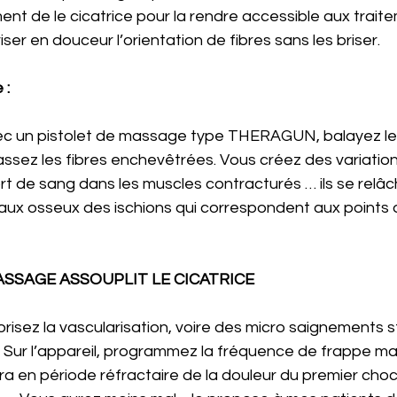
ment de le cicatrice pour la rendre accessible aux trait
ser en douceur l’orientation de fibres sans les briser.
 :
vec un pistolet de massage type THERAGUN, balayez le
ssez les fibres enchevêtrées. Vous créez des variation
ort de sang dans les muscles contracturés … ils se relâc
ceaux osseux des ischions qui correspondent aux points
ASSAGE ASSOUPLIT LE CICATRICE
risez la vascularisation, voire des micro saignements st
e. Sur l’appareil, programmez la fréquence de frappe m
a en période réfractaire de la douleur du premier cho