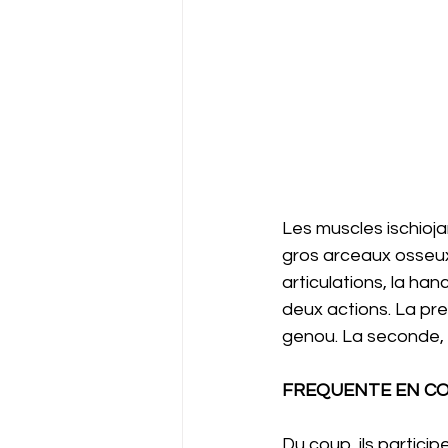
Les muscles ischiojam
gros arceaux osseux d
articulations, la hanc
deux actions. La pre
genou. La seconde, 
FREQUENTE EN COU
Du coup, ils particip