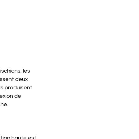
ischions, les 
issent deux 
ils produisent 
exion de 
he. 
rtion haute est 