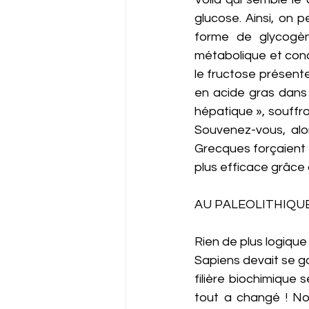
glucose. Ainsi, on p
forme de glycogèn
métabolique et conda
le fructose présente
en acide gras dans l
hépatique », souffr
Souvenez-vous, alo
Grecques forçaient l
plus efficace grâce 
AU PALEOLITHIQUE
Rien de plus logique à
Sapiens devait se go
filière biochimique 
tout a changé ! Nou