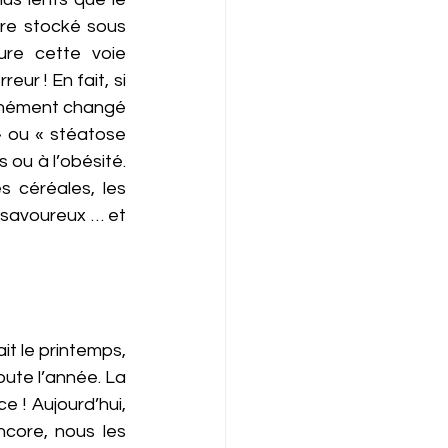
tre stocké sous 
re cette voie 
r ! En fait, si 
tanément changé 
» ou « stéatose 
u à l’obésité. 
 céréales, les 
 savoureux … et 
it le printemps, 
ute l’année. La 
 ! Aujourd’hui, 
core, nous les 