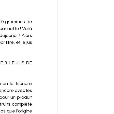
10 grammes de 
annette ! Voilà 
éjeuner ! Alors 
itre, et le jus 
9. LE JUS DE 
ien le tsunami 
ncore avec les 
our un produit 
fruits complété 
as que l’origine 