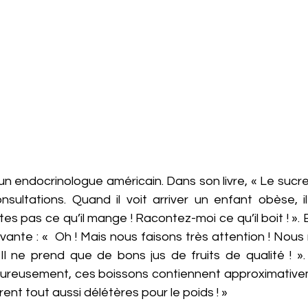
 endocrinologue américain. Dans son livre, « Le sucre :
onsultations. Quand il voit arriver un enfant obèse, 
es pas ce qu’il mange ! Racontez-moi ce qu’il boit ! ». 
ivante : «  Oh ! Mais nous faisons très attention ! Nous
l ne prend que de bons jus de fruits de qualité ! ». I
heureusement, ces boissons contiennent approximative
rent tout aussi délétères pour le poids ! »