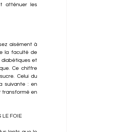
 atténuer les 
 
sez aisément à 
la faculté de 
diabétiques et 
ue. Ce chiffre 
ucre. Celui du 
a suivante : en 
t transformé en 
LE FOIE 
us lents que le 