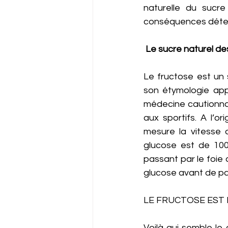
naturelle du sucre
conséquences détest
 Le sucre naturel de
Le fructose est un 
son étymologie app
médecine cautionnai
aux sportifs. A l’o
mesure la vitesse d
glucose est de 100,
passant par le foie 
glucose avant de pas
LE FRUCTOSE EST
Voilà qui semble le 