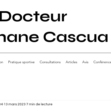
Docteur
hane Cascua
on
Pratique sportive
Consultations
Articles
Avis
Conférenc
r4
13 mars 2023
7 min de lecture