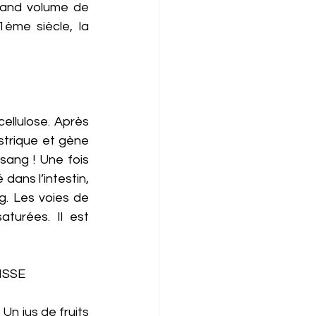
and volume de 
ème siècle, la 
ellulose. Après 
strique et gène 
ang ! Une fois 
dans l’intestin, 
g. Les voies de 
urées. Il est 
ISSE 
n jus de fruits 