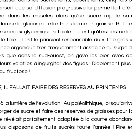
ensait que sa diffusion progressive lui permettait d’ê
e dans les muscles alors qu’un sucre rapide satu
mne le glucose à être transformé en graisse. Belle erreu
 un index glycémique si faible … c’est qu’il est instan
e foie ! Il est le principal responsable du « foie gras 
ance organique très fréquemment associée au surpoids o
rs que dans le sud-ouest, on gave les oies avec des
eurs volatiles à ingurgiter des figues ! Diablement plus
au fructose ! 
, IL FALLAIT FAIRE DES RESERVES AU PRINTEMPS 
 la lumière de l’évolution ! Au paléolithique, lorsqu’arriva
rger de sucre et faire des réserves de graisses pour to
se révélait parfaitement adaptée à la courte abondance
s disposons de fruits sucrés toute l’année ! Pire en