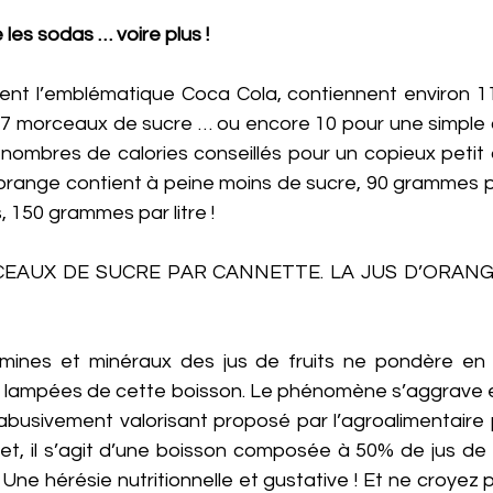
les sodas … voire plus ! 
nt l’emblématique Coca Cola, contiennent environ 1
t 27 morceaux de sucre … ou encore 10 pour une simple c
nombres de calories conseillés pour un copieux petit d
orange contient à peine moins de sucre, 90 grammes par l
, 150 grammes par litre ! 
CEAUX DE SUCRE PAR CANNETTE. LA JUS D’ORANGE 
mines et minéraux des jus de fruits ne pondère en r
s lampées de cette boisson. Le phénomène s’aggrave e
abusivement valorisant proposé par l’agroalimentaire p
fet, il s’agit d’une boisson composée à 50% de jus de 
Une hérésie nutritionnelle et gustative ! Et ne croyez p