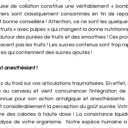
uise de collation constitue une véritablement « bombe
tiers sont classiquement consommés en fin de repas 
t bonne conseillère ! Attention, ce ne sont les quelqu
 fruits « avec pulpes » qui changent la donne nutritionnel
s autour des purées de fruits et des smoothies ! Ces prod
placent pas les fruits ! Les sucres contenus sont trop rapi
es qui contiennent des sucres ajoutés ! 
st anesthésiant ! 
 du froid sur vos articulations traumatisées. En effet, 
au cerveau et vient concurrencer l’intégration de l
nnue pour son action antalgique et anesthésiante. B
duit considérablement la perception du goût sucrée. Votr
gère des calories à haute dose ! La consistance liquid
nalyse de votre organisme.  Notre espèce humaine a 