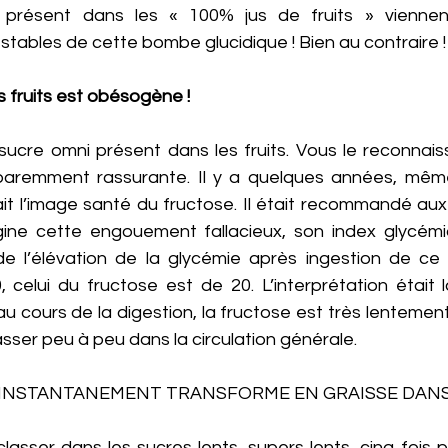
 présent dans les « 100% jus de fruits » viennent
ables de cette bombe glucidique ! Bien au contraire ! 
s fruits est obésogène ! 
sucre omni présent dans les fruits. Vous le reconnais
aremment rassurante. Il y a quelques années, même 
t l’image santé du fructose. Il était recommandé aux 
rigine cette engouement fallacieux, son index glycémiq
e l’élévation de la glycémie après ingestion de ce s
 celui du fructose est de 20. L’interprétation était l
au cours de la digestion, la fructose est très lentemen
ser peu à peu dans la circulation générale. 
 INSTANTANEMENT TRANSFORME EN GRAISSE DANS 
classer dans les sucres lents, supers lents, cinq fois pl