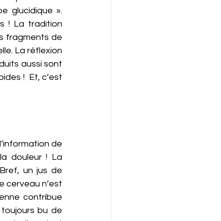
 glucidique ». 
! La tradition 
es fragments de 
le. La réflexion 
uits aussi sont 
des !  Et, c’est 
l’information de 
a douleur ! La 
ref, un jus de 
e cerveau n’est 
ienne contribue 
toujours bu de 