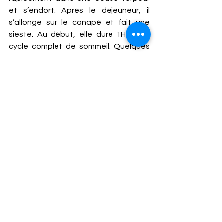
et s’endort. Après le déjeuneur, il 
s’allonge sur le canapé et fait une 
sieste. Au début, elle dure 1H30, un 
cycle complet de sommeil. Quelques 
jours après, elle se termine 
spontanément après 20 minutes.  
Enfin, arrive le moment où il ne parvient 
plus à s’endormir ! C’est le signal ! Il a 
payé ses dettes, il a fait son « sleep 
banking » ! Il est prêt pour son ultra ! 
Voir tout
Posts récents