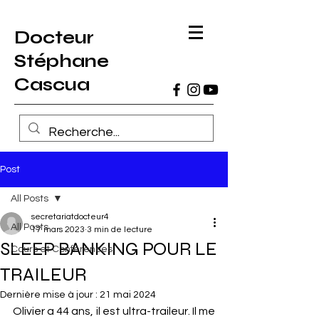
Docteur
Stéphane
Cascua
Post
All Posts
secretariatdocteur4
All Posts
17 mars 2023
3 min de lecture
SLEEP BANKING POUR LE
Cours et Conférences
TRAILEUR
Dernière mise à jour :
21 mai 2024
Olivier a 44 ans, il est ultra-traileur. Il me 