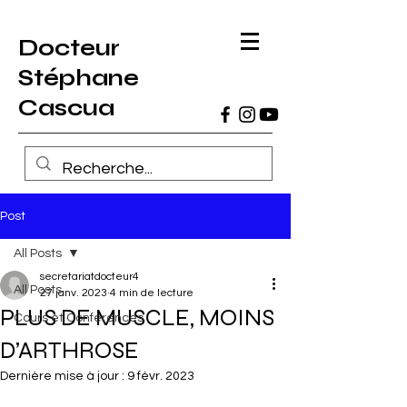
Docteur
Stéphane
Cascua
Post
All Posts
secretariatdocteur4
All Posts
27 janv. 2023
4 min de lecture
PLUS DE MUSCLE, MOINS
Cours et Conférences
D’ARTHROSE
Dernière mise à jour :
9 févr. 2023