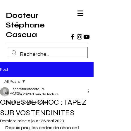
Docteur
Stéphane
Cascua
Post
All Posts
secretariatdocteur4
All Posts
8 mai 2023
3 min de lecture
ONDES DE CHOC : TAPEZ
Cours et Conférences
SUR VOS TENDINITES
Dernière mise à jour :
26 mai 2023
Depuis peu, les ondes de choc ont 