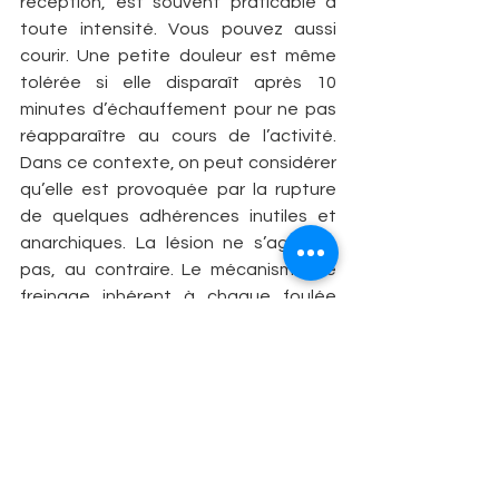
réception, est souvent praticable à 
toute intensité. Vous pouvez aussi 
courir. Une petite douleur est même 
tolérée si elle disparaît après 10 
minutes d’échauffement pour ne pas 
réapparaître au cours de l’activité. 
Dans ce contexte, on peut considérer 
qu’elle est provoquée par la rupture 
de quelques adhérences inutiles et 
anarchiques. La lésion ne s’aggrave 
pas, au contraire. Le mécanisme de 
freinage inhérent à chaque foulée 
contribue à la « mécanisation de la 
cicatrice ». Néanmoins, pendant le 
traitement par ondes de choc, il est 
d’usage de déconseiller les sports 
avec bondissements type tennis ou 
volley. Ce n’est qu’à l’issue de vos 
séances que vous pourrez retrouver 