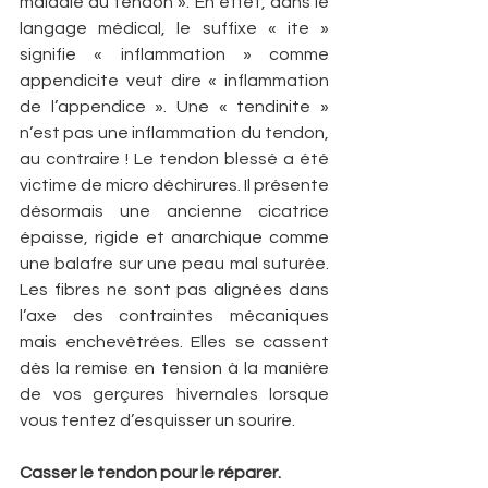
maladie du tendon ». En effet, dans le 
langage médical, le suffixe « ite » 
signifie « inflammation » comme 
appendicite veut dire « inflammation 
de l’appendice ». Une « tendinite » 
n’est pas une inflammation du tendon, 
au contraire ! Le tendon blessé a été 
victime de micro déchirures. Il présente 
désormais une ancienne cicatrice 
épaisse, rigide et anarchique comme 
une balafre sur une peau mal suturée. 
Les fibres ne sont pas alignées dans 
l’axe des contraintes mécaniques 
mais enchevêtrées. Elles se cassent 
dès la remise en tension à la manière 
de vos gerçures hivernales lorsque 
vous tentez d’esquisser un sourire.
Casser le tendon pour le réparer.