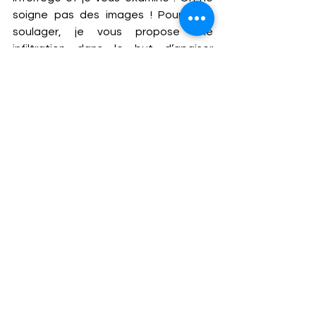
soigne pas des images ! Pour vous 
soulager, je vous propose une 
infiltration dans le but d’apaiser 
l’emballement inflammatoire de votre 
genou, des compléments nutritionnels 
protégeant le cartilage, un soupçon 
de kiné avec du vélo en moulinant sur 
une résistance modérée … et la 
reprise progressive de vos balades … 
d’abord sur le plat ! Tiens, les bords de 
Seine piétonisés par Anne Hidalgo 
cette semaine puis le Canal de l’Ourcq 
le week-end prochain ! Ajoutons un 
peu plus de modération à l’occasion 
de vos prochains congés ! Et vous 
aurez oublié votre rotule ! On est loin 
d’une opération chirurgicale !