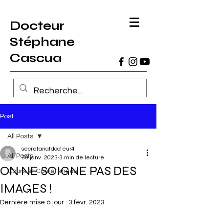
Docteur
Stéphane
Cascua
Post
All Posts
secretariatdocteur4
All Posts
30 janv. 2023
3 min de lecture
ON NE SOIGNE PAS DES
Cours et Conférences
IMAGES !
Dernière mise à jour :
3 févr. 2023