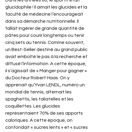
Dans les années 80, le sportif était 
glucidophile ! Il aimait les glucides et la 
faculté de médecine l’encourageait 
dans sa démarche nutritionnelle. Il 
fallait ingérer de grande quantité de 
pâtes pour courir longtemps ou tenir 
cinq sets au tennis. Comme souvent, 
un Best-Seller destiné au grand public 
avait emboîté le pas à la recherche et 
diffusé l’information. A cette époque, 
il s’agissait de « Manger pour gagner » 
du Docteur Robert Haas. On y 
apprenait qu’Yvan LENDL, numéro un 
mondial de tennis, alternait les 
spaghettis, les taliatelles et les 
coquillettes. Les glucides 
représentaient 70% de ses apports 
caloriques. A cette époque, on 
confondait « sucres lents » et « sucres 