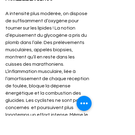
A intensité plus modérée, on dispose 
de suffisamment d’oxygène pour 
tourner sur les lipides ! La notion 
d’épuisement du glycogène a pris du 
plomb dans l’aile. Des prélèvements 
musculaires, appelés biopsies, 
montrent qu’il en reste dans les 
cuisses des marathoniens. 
L’inflammation musculaire, liée à 
l’amortissement de chaque réception 
de foulée, bloque la dépense 
énergétique et la combustion des 
glucides. Les cyclistes ne sont pas 
concernés  et poursuivent plus 
longtemps un effort intense. Même le 
sel a retrouvé la cote. Une étude 
menée par MELIN met en évidence 