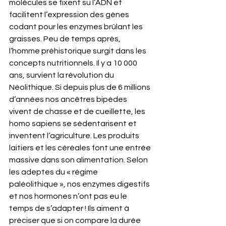
molécules se fixent su l’ADN et 
facilitent l’expression des gènes 
codant pour les enzymes brûlant les 
graisses. Peu de temps après, 
l’homme préhistorique surgit dans les 
concepts nutritionnels. Il y a 10 000 
ans, survient la révolution du 
Néolithique. Si depuis plus de 6 millions 
d’années nos ancêtres bipèdes 
vivent de chasse et de cueillette, les 
homo sapiens se sédentarisent et 
inventent l’agriculture. Les produits 
laitiers et les céréales font une entrée 
massive dans son alimentation. Selon 
les adeptes du « régime 
paléolithique », nos enzymes digestifs 
et nos hormones n’ont pas eu le 
temps de s’adapter ! Ils aiment à 
préciser que si on compare la durée 