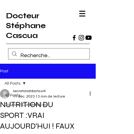
Docteur
Stéphane
Cascua
Post
All Posts
secretariatdocteur4
All Posts
11 déc. 2023
13 min de lecture
NUTRITION DU
Cours et Conférences
SPORT :VRAI
AUJOURD’HUI ! FAUX