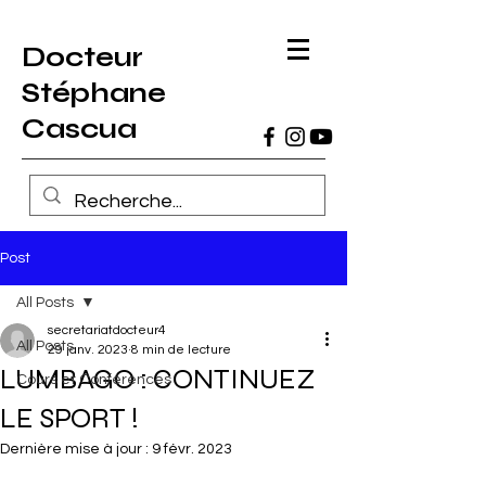
Docteur
Stéphane
Cascua
Post
All Posts
secretariatdocteur4
All Posts
29 janv. 2023
8 min de lecture
LUMBAGO : CONTINUEZ
Cours et Conférences
LE SPORT !
Dernière mise à jour :
9 févr. 2023