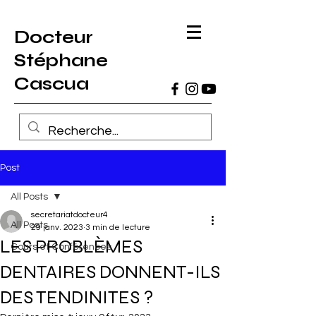
Docteur
Stéphane
Cascua
Post
All Posts
secretariatdocteur4
All Posts
29 janv. 2023
3 min de lecture
LES PROBLÈMES
Cours et Conférences
DENTAIRES DONNENT-ILS
DES TENDINITES ?