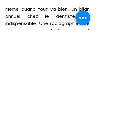
Même quand tout va bien, un bilan 
annuel chez le dentiste est 
indispensable. Une radiographie dite 
«panoramique dentaire» est 
recommandée. Ce contrôle autorise à 
surveiller l’évolution des dents de 
sagesse chez le jeune sportif. Cette 
visite permet surtout d’enclencher les 
soins dès qu’une carie débute. Le 
détartrage brise les dépôts de 
calcaire à la base des dents. Il détruit 
ces grandes cités troglodytes où 
s’accumulent microbes. 
Contrôle de l’emboîtement dentaire 
L’articulée dentaire est fréquemment 
perturbée. Les causes sont 