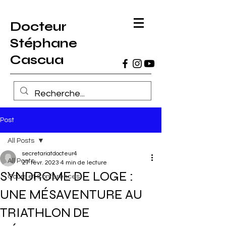
Docteur
Stéphane
Cascua
Post
All Posts
secretariatdocteur4
All Posts
27 févr. 2023
4 min de lecture
SYNDROME DE LOGE :
Cours et Conférences
UNE MÉSAVENTURE AU
TRIATHLON DE