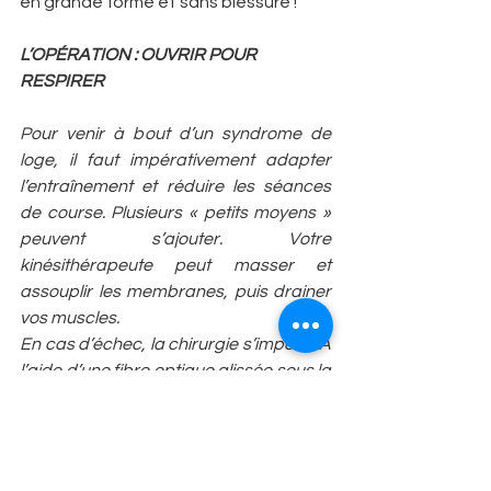
en grande forme et sans blessure !
L’OPÉRATION : OUVRIR POUR 
RESPIRER
Pour venir à bout d’un syndrome de 
loge, il faut impérativement adapter 
l’entraînement et réduire les séances 
de course. Plusieurs « petits moyens » 
peuvent s’ajouter. Votre 
kinésithérapeute peut masser et 
assouplir les membranes, puis drainer 
vos muscles.
En cas d’échec, la chirurgie s’impose. A 
l’aide d’une fibre optique glissée sous la 
peau, le chirurgien contrôle le 
mouvement d’une fine lame, il ouvre 
l’épaisse membrane musculaire. Le 
muscle prend alors toute la place 