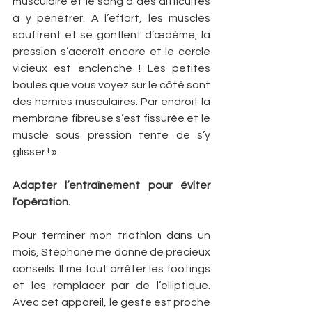
musculaire et le sang à des difficultés 
à y pénétrer. A l’effort, les muscles 
souffrent et se gonflent d’œdème, la 
pression s’accroît encore et le cercle 
vicieux est enclenché ! Les petites 
boules que vous voyez sur le côté sont 
des hernies musculaires. Par endroit la 
membrane fibreuse s’est fissurée et le 
muscle sous pression tente de s’y 
glisser ! »
Adapter l’entraînement pour éviter 
l’opération.
Pour terminer mon triathlon dans un 
mois, Stéphane me donne de précieux 
conseils. Il me faut arrêter les footings 
et les remplacer par de l’elliptique. 
Avec cet appareil, le geste est proche 