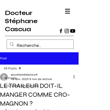
Docteur
Stéphane
Cascua
Post
All Posts
secretariatdocteur4
All Posts
16 févr. 2025
9 min de lecture
LE TRAILEUR DOIT-IL
Cours et Conférences
MANGER COMME CRO-
MAGNON ?