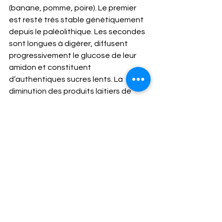
(banane, pomme, poire). Le premier 
est resté très stable génétiquement 
depuis le paléolithique. Les secondes 
sont longues à digérer, diffusent 
progressivement le glucose de leur 
amidon et constituent 
d’authentiques sucres lents. La 
diminution des produits laitiers de 
vache apaise souvent l’inflammation 
du tube digestif et favorise 
l’absorption de tous les nutriments. 
L’apport en calcium est assuré les 
eaux minérales (Hépar, Contrex, Vittel) 
et surtout par les végétaux poussant 
dans la terre, dans le « calcaire »  et 
dont se nourrissent les ruminants … 
Notez que certains  considèrent que 
le lait de brebis et de chèvre est 
souvent mieux toléré. Ces petits 