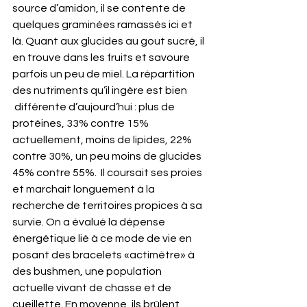
source d’amidon, il se contente de 
quelques graminées ramassés ici et 
là. Quant aux glucides au gout sucré, il 
en trouve dans les fruits et savoure 
parfois un peu de miel. La répartition 
des nutriments qu’il ingère est bien 
 différente d’aujourd’hui : plus de 
protéines, 33% contre 15% 
actuellement, moins de lipides, 22% 
contre 30%, un peu moins de glucides 
45% contre 55%.  Il coursait ses proies 
et marchait longuement à la 
recherche de territoires propices à sa 
survie. On a évalué la dépense 
énergétique lié à ce mode de vie en 
posant des bracelets «actimètre» à 
des bushmen, une population 
actuelle vivant de chasse et de 
cueillette. En moyenne, ils brûlent 