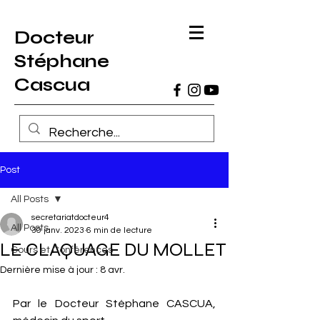
Docteur
Stéphane
Cascua
Post
All Posts
secretariatdocteur4
All Posts
30 janv. 2023
6 min de lecture
LE CLAQUAGE DU MOLLET
Cours et Conférences
Dernière mise à jour :
8 avr.
Par le Docteur Stéphane CASCUA, 