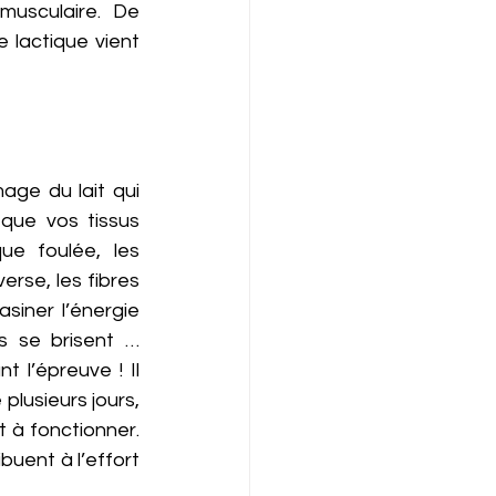
usculaire. De 
 lactique vient 
ge du lait qui 
que vos tissus 
e foulée, les 
rse, les fibres 
iner l’énergie 
s se brisent … 
 l’épreuve ! Il 
plusieurs jours, 
 à fonctionner. 
buent à l’effort 