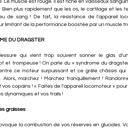
 Le muscle est rouge. Il est riche en vaisseaux sanguins
! Bien plus rapidement que les os, le cartilage et les t
eu de sang ! De fait, la résistance de l’appareil loc
eur limitant de la performance boostée par un muscle tr
OME DU DRAGSTER
blessure qui vient trop souvent sonner le glas d’un
t et trompeuse ! On parle du « syndrome du dragster 
entre ce moteur surpuissant et ce grêle châssis qu
 Alors, marchez ! Marchez tranquillement ! Randonn
t vos copains ! « Faites de l’appareil locomoteur » pour
 dynamiques et vos trails ! 
es graisses 
ovoque la combustion de vos réserves en glucides. Vou