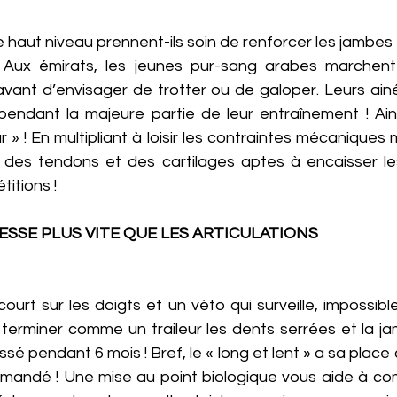
de haut niveau prennent-ils soin de renforcer les jambes f
 Aux émirats, les jeunes pur-sang arabes marchent 
ant d’envisager de trotter ou de galoper. Leurs ainé
ndant la majeure partie de leur entraînement ! Ainsi,
 » ! En multipliant à loisir les contraintes mécaniques 
 des tendons et des cartilages aptes à encaisser les
itions ! 
SSE PLUS VITE QUE LES ARTICULATIONS
ourt sur les doigts et un véto qui surveille, impossible 
 terminer comme un traileur les dents serrées et la ja
ssé pendant 6 mois ! Bref, le « long et lent » a sa place ch
mandé ! Une mise au point biologique vous aide à co