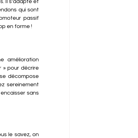
. Il s’adapte et 
endons qui sont 
omoteur passif 
op en forme ! 
e amélioration 
» pour décrire 
i se décompose 
ez sereinement 
 encaisser sans 
s le savez, on 