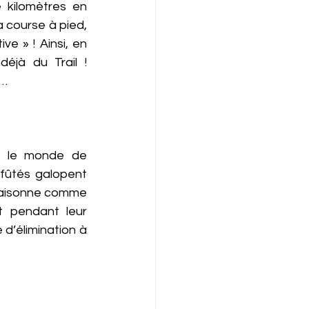
 kilomètres en 
 course à pied, 
e » ! Ainsi, en 
jà du Trail ! 
 …
s le monde de 
fûtés galopent 
 raisonne comme 
 pendant leur 
d’élimination à 