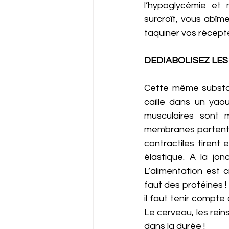
l’hypoglycémie et
surcroît, vous abîme
taquiner vos récepte
DEDIABOLISEZ LES
Cette même substanc
caille dans un yaou
musculaires sont 
membranes partent da
contractiles tirent
élastique. A la jon
L’alimentation est c
faut des protéines ! 
il faut tenir compt
Le cerveau, les reins
dans la durée ! 