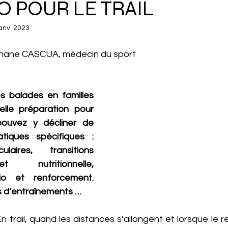
O POUR LE TRAIL
anv. 2023
phane CASCUA, médecin du sport 
s balades en familles 
elle préparation pour 
pouvez y décliner de 
iques spécifiques : 
laires, transitions 
 nutritionnelle, 
io et renforcement. 
es d’entraînements …
trail, quand les distances s’allongent et lorsque le reli