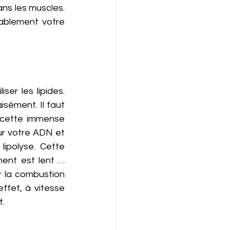
ns les muscles. 
ablement votre 
er les lipides. 
isément. Il faut 
 cette immense 
r votre ADN et 
polyse. Cette 
ent est lent … 
r la combustion 
effet, à vitesse 
. 