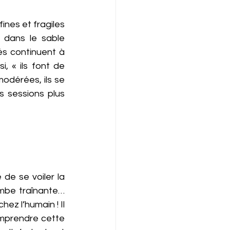
ines et fragiles 
dans le sable 
s continuent à 
 « ils font de 
modérées, ils se 
 sessions plus 
de se voiler la 
mbe traînante… 
ez l’humain ! Il 
mprendre cette 