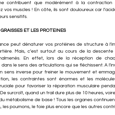
 ne contribuent que modérément à la contraction m
z vos muscles ! En côte, ils sont douloureux car l’acide
urs sensitifs. 
 GRAISSES ET LES PROTEINES
e peut dénaturer vos protéines de structure à l’ima
rtière. Mais, c’est surtout au cours de la descente 
malmenés. En effet, lors de la réception de chaqu
ns le sens des articulations qui se fléchissent. A l’inve
 en sens inverse pour freiner le mouvement et emmagas
ction, les contraintes sont énormes et les molécule
ruciale pour favoriser la réparation musculaire pendant
De surcroît, quand un trail dure plus de 10 heures, voire 
e du métabolisme de base ! Tous les organes continuent
, les poumons, le foie plus encore que les autres contri