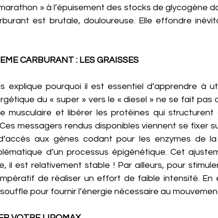
u marathon » à l’épuisement des stocks de glycogène da
urant est brutale, douloureuse. Elle effondre inévit
EME CARBURANT : LES GRAISSES
xplique pourquoi il est essentiel d’apprendre à utilis
gétique du « super » vers le « diesel » ne se fait pas a
e musculaire et libérer les protéines qui structurent
 Ces messagers rendus disponibles viennent se fixer su
d’accès aux gènes codant pour les enzymes de la li
lématique d’un processus épigénétique. Cet ajustem
, il est relativement stable ! Par ailleurs, pour stimule
impératif de réaliser un effort de faible intensité. En 
ssouffle pour fournir l’énergie nécessaire au mouvement
ER VOTRE LIPOMAX 