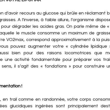
tion d’avoir recours au glucose qui brûle en réclamant
aisses. A l’inverse, à faible allure, l’organisme dispo
 pour dégrader les acides gras. On parle même de « 
 à laquelle le muscle consomme un maximum de graisses.
re VO2max, correspond approximativement à la puissa
ous pouvez augmenter votre « cylindrée lipidique 
 aussi bien pour des raisons locomotrices que mét
 une activité fondamentale pour préparer vos trails
 sens, il s’agit des « fondations » pour construire un
mentation ! 
s, en trail comme en randonnée, votre corps consom
ées glucidiques ingérées sont principalement desti