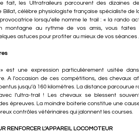
e fait, les Ultratraileurs parcourent des dizaines de
Billat, célèbre physiologiste française spécialiste de la
rovocatrice lorsqu’elle nomme le trail : « la rando activ
 montagne au rythme de vos amis, vous faites dé
elques astuces pour profiter au mieux de vos séances
res 
 » est une expression particulièrement usitée dan
e. A l’occasion de ces compétitions, des chevaux af
t pentus jusqu’à 160 kilomètres. La distance parcourue
ec l’ultra-trail ! Les chevaux se blessent souvent
des épreuves. La moindre boiterie constitue une cause 
eux contrôles vétérinaires qui jalonnent les courses. 
UR RENFORCER L’APPAREIL LOCOMOTEUR