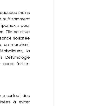
 beaucoup moins 
se suffisamment 
lipomax » pour 
 Elle se situe 
nce sollicitée 
» en marchant 
aboliques, la 
. L’étymologie 
 corps fort et 
me surtout des 
nées à éviter 