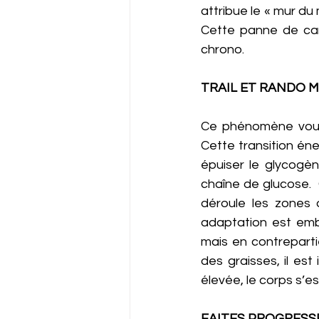
attribue le « mur d
Cette panne de carb
chrono. 
TRAIL ET RANDO M
Ce phénomène vous e
Cette transition éner
épuiser le glycogèn
chaîne de glucose. 
déroule les zones 
adaptation est emb
mais en contrepartie
des graisses, il est 
élevée, le corps s’e
FAITES PROGRESS