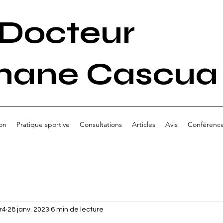
Docteur
hane Cascua
on
Pratique sportive
Consultations
Articles
Avis
Conférenc
r4
28 janv. 2023
6 min de lecture