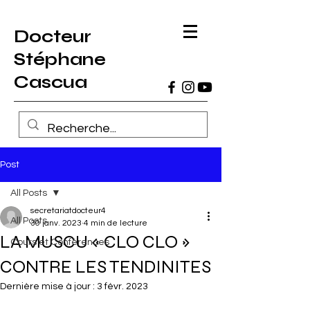
Docteur
Stéphane
Cascua
Post
All Posts
secretariatdocteur4
All Posts
30 janv. 2023
4 min de lecture
LA MUSCU « CLO CLO »
Cours et Conférences
CONTRE LES TENDINITES
Dernière mise à jour :
3 févr. 2023