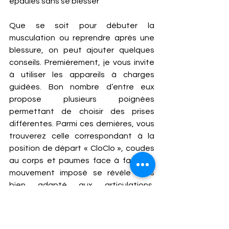
épaules sans se blesser 
Que se soit pour débuter la 
musculation ou reprendre après une 
blessure, on peut ajouter quelques 
conseils. Premièrement, je vous invite 
à utiliser les appareils à charges 
guidées. Bon nombre d’entre eux 
propose plusieurs poignées 
permettant de choisir des prises 
différentes. Parmi ces dernières, vous 
trouverez celle correspondant à la 
position de départ « CloClo », coudes 
au corps et paumes face à face. Le 
mouvement imposé se révèle alors 
bien adapté aux articulations, 
particulièrement sur les machines de 
conception récentes. Vous risquez 
beaucoup moins la blessure qu’en 