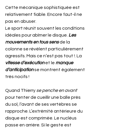
Cette mécanique sophistiquée est 
relativement fiable. Encore faut-il ne 
pas en abuser.
Le sport réunit souvent les conditions 
idéales pour abîmer le disque. 
Les 
mouvements en tous sens
 de la 
colonne se révèlent particulièrement 
agressifs. Mais ce n’est pas tout !. La 
vitesse d’exécution
 et le 
manque 
d’anticipation
 se montrent également 
très nocifs !
Quand Thierry 
se penche en avant
pour tenter de cueillir une balle près 
du sol, l’avant de ses vertèbres se 
rapproche. L’extrémité antérieure du 
disque est comprimée. Le nucléus 
passe en arrière. Si le geste est 