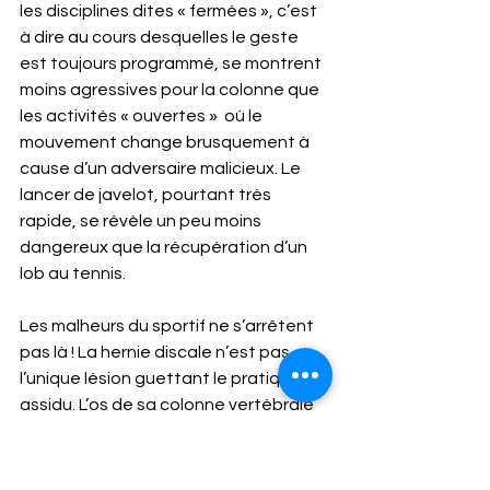
les disciplines dites « fermées », c’est 
à dire au cours desquelles le geste 
est toujours programmé, se montrent 
moins agressives pour la colonne que 
les activités « ouvertes »  où le 
mouvement change brusquement à 
cause d’un adversaire malicieux. Le 
lancer de javelot, pourtant très 
rapide, se révèle un peu moins 
dangereux que la récupération d’un 
lob au tennis. 
Les malheurs du sportif ne s’arrêtent 
pas là ! La hernie discale n’est pas 
l’unique lésion guettant le pratiquant 
assidu. L’os de sa colonne vertébrale 
peut également se fissurer 
sournoisement