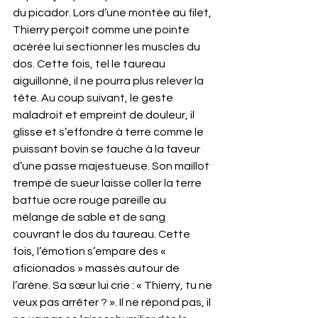
du picador. Lors d’une montée au filet, 
Thierry perçoit comme une pointe 
acérée lui sectionner les muscles du 
dos. Cette fois, tel le taureau 
aiguillonné, il ne pourra plus relever la 
tête. Au coup suivant, le geste 
maladroit et empreint de douleur, il 
glisse et s’effondre à terre comme le 
puissant bovin se fauche à la faveur 
d’une passe majestueuse. Son maillot 
trempé de sueur laisse coller la terre 
battue ocre rouge pareille au 
mélange de sable et de sang 
couvrant le dos du taureau. Cette 
fois, l’émotion s’empare des « 
aficionados » massés autour de 
l’arène. Sa sœur lui crie : « Thierry, tu ne 
veux pas arrêter ? ». Il ne répond pas, il 