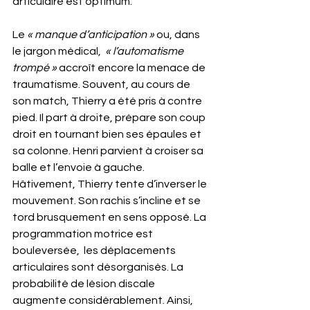
articulaire est optimum. 
Le 
« manque d’anticipation »
 ou, dans 
le jargon médical,  
« l’automatisme 
trompé »
 accroît encore la menace de 
traumatisme. Souvent, au cours de 
son match, Thierry a été pris à contre 
pied. Il part à droite, prépare son coup 
droit en tournant bien ses épaules et 
sa colonne. Henri parvient à croiser sa 
balle et l’envoie à gauche. 
Hâtivement, Thierry tente d’inverser le 
mouvement. Son rachis s’incline et se 
tord brusquement en sens opposé. La 
programmation motrice est 
bouleversée,  les déplacements 
articulaires sont désorganisés. La 
probabilité de lésion discale 
augmente considérablement. Ainsi, 