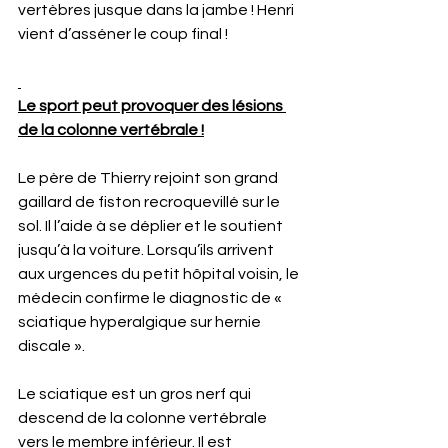
vertèbres jusque dans la jambe ! Henri 
vient d’asséner le coup final !
Le sport peut provoquer des lésions 
de la colonne vertébrale !
Le père de Thierry rejoint son grand 
gaillard de fiston recroquevillé sur le 
sol. Il l’aide à se déplier et le soutient 
jusqu’à la voiture. Lorsqu’ils arrivent 
aux urgences du petit hôpital voisin, le 
médecin confirme le diagnostic de « 
sciatique hyperalgique sur hernie 
discale ». 
Le sciatique est un gros nerf qui 
descend de la colonne vertébrale 
vers le membre inférieur. Il est 