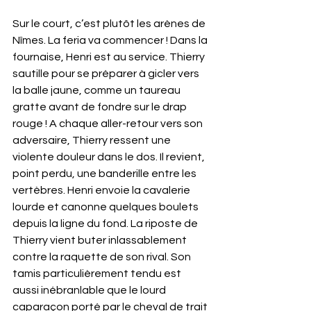
Sur le court, c’est plutôt les arènes de 
Nîmes. La feria va commencer ! Dans la 
fournaise, Henri est au service. Thierry 
sautille pour se préparer à gicler vers 
la balle jaune, comme un taureau 
gratte avant de fondre sur le drap 
rouge ! A chaque aller-retour vers son 
adversaire, Thierry ressent une 
violente douleur dans le dos. Il revient, 
point perdu, une banderille entre les 
vertèbres. Henri envoie la cavalerie 
lourde et canonne quelques boulets 
depuis la ligne du fond. La riposte de 
Thierry vient buter inlassablement 
contre la raquette de son rival. Son 
tamis particulièrement tendu est 
aussi inébranlable que le lourd 
caparaçon porté par le cheval de trait 