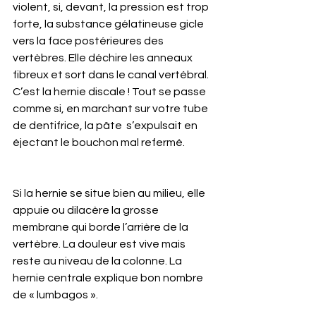
violent, si, devant, la pression est trop 
forte, la substance gélatineuse gicle 
vers la face postérieures des 
vertèbres. Elle déchire les anneaux 
fibreux et sort dans le canal vertébral.  
C’est la hernie discale ! Tout se passe 
comme si, en marchant sur votre tube 
de dentifrice, la pâte  s’expulsait en 
éjectant le bouchon mal refermé.
Si la hernie se situe bien au milieu, elle 
appuie ou dilacère la grosse 
membrane qui borde l’arrière de la 
vertèbre. La douleur est vive mais 
reste au niveau de la colonne. La 
hernie centrale explique bon nombre 
de « lumbagos ».