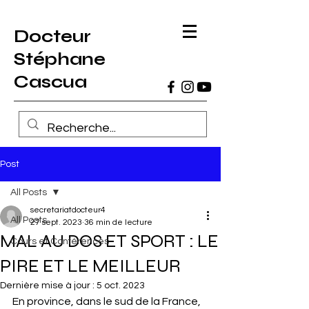
Docteur
Stéphane
Cascua
Post
All Posts
secretariatdocteur4
All Posts
27 sept. 2023
36 min de lecture
MAL AU DOS ET SPORT : LE
Cours et Conférences
PIRE ET LE MEILLEUR
Dernière mise à jour :
5 oct. 2023
En province, dans le sud de la France, 