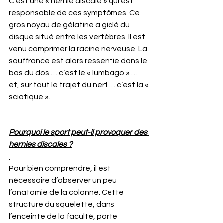
C’est une « hernie discale » qui est 
responsable de ces symptômes. Ce 
gros noyau de gélatine a giclé du 
disque situé entre les vertèbres. Il est 
venu comprimer la racine nerveuse. La 
souffrance est alors ressentie dans le 
bas du dos … c’est le « lumbago » … 
et, sur tout le trajet du nerf … c’est la « 
sciatique ».
Pourquoi le sport peut-il provoquer des 
hernies discales ?
Pour bien comprendre, il est 
nécessaire d’observer un peu 
l’anatomie de la colonne. Cette 
structure du squelette, dans 
l’enceinte de la faculté, porte 