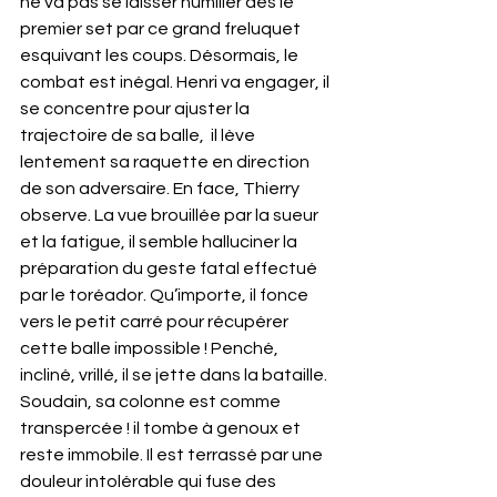
ne va pas se laisser humilier dès le 
premier set par ce grand freluquet 
esquivant les coups. Désormais, le 
combat est inégal. Henri va engager, il 
se concentre pour ajuster la 
trajectoire de sa balle,  il lève 
lentement sa raquette en direction 
de son adversaire. En face, Thierry 
observe. La vue brouillée par la sueur 
et la fatigue, il semble halluciner la 
préparation du geste fatal effectué 
par le toréador. Qu’importe, il fonce 
vers le petit carré pour récupérer 
cette balle impossible ! Penché, 
incliné, vrillé, il se jette dans la bataille. 
Soudain, sa colonne est comme 
transpercée ! il tombe à genoux et 
reste immobile. Il est terrassé par une 
douleur intolérable qui fuse des 