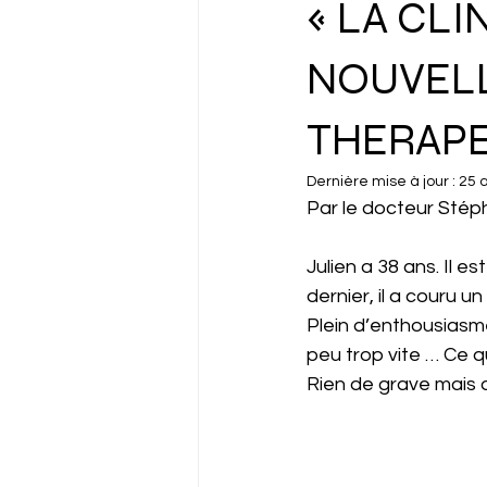
« LA CLI
NOUVEL
THERAP
Dernière mise à jour :
25 a
Par le docteur Sté
Julien a 38 ans. Il es
dernier, il a couru u
Plein d’enthousiasme
peu trop vite … Ce qui
Rien de grave mais 