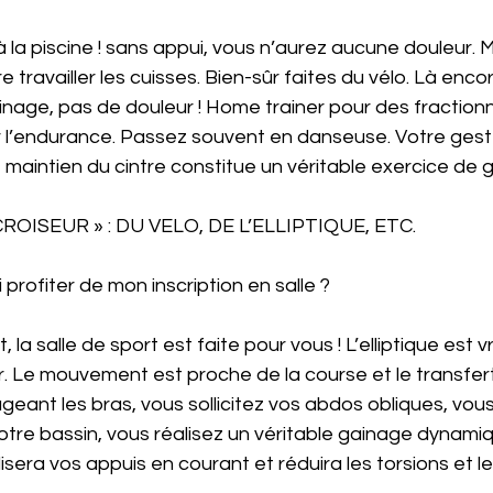
 la piscine ! sans appui, vous n’aurez aucune douleur. 
 travailler les cuisses. Bien-sûr faites du vélo. Là enco
inage, pas de douleur ! Home trainer pour des fractionn
r l’endurance. Passez souvent en danseuse. Votre ges
e maintien du cintre constitue un véritable exercice de 
ROISEUR » : DU VELO, DE L’ELLIPTIQUE, ETC. 
i profiter de mon inscription en salle ?
la salle de sport est faite pour vous ! L’elliptique est v
gier. Le mouvement est proche de la course et le transfer
geant les bras, vous sollicitez vos abdos obliques, vous
re bassin, vous réalisez un véritable gainage dynamiq
lisera vos appuis en courant et réduira les torsions et l