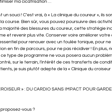
miser ma cicatrisation … 
t un souci ! C’est vrai, à « La clinique du coureur », ils s
 course. Bien sûr, vous pouvez poursuivre des activit
a majorité des blessures du coureur, cette stratégie in
me et revenir plus vite. Conserver voire améliorer votre 
essentiel pour renouer avec un foulée tonique, pour ne
on en fin de parcours, pour ne pas récidiver ! En plus, r
e, ce type de programme ne vous posera aucun problème.
ontré, sur le terrain, l’intérêt de ces transferts de condi
ients, je suis plutôt adepte de la « Clinique du croiseur 
 CROISEUR » : DU CARDIO SANS IMPACT POUR GARDE
e proposez-vous ?