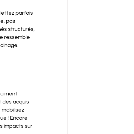
Mettez parfois 
re, pas 
és structurés, 
te ressemble 
gainage. 
raiment 
t des acquis 
 mobilisez 
ue ! Encore 
es impacts sur 