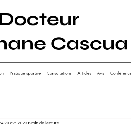
Docteur
hane Cascua
on
Pratique sportive
Consultations
Articles
Avis
Conférenc
r4
20 avr. 2023
6 min de lecture