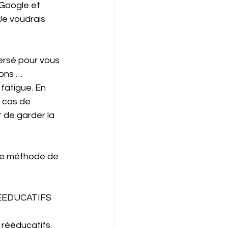
 Google et 
Je voudrais 
ersé pour vous 
ons … 
fatigue. En 
n cas de 
 de garder la 
nne méthode de 
REEDUCATIFS
rééducatifs. 