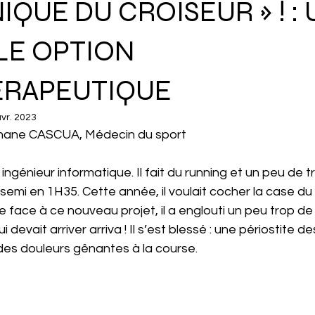
NIQUE DU CROISEUR » ! :
LE OPTION
ERAPEUTIQUE
vr. 2023
phane CASCUA, Médecin du sport 
t ingénieur informatique. Il fait du running et un peu de tr
n semi en 1H35. Cette année, il voulait cocher la case d
 face à ce nouveau projet, il a englouti un peu trop de 
 devait arriver arriva ! Il s’est blessé : une périostite de
des douleurs gênantes à la course. 