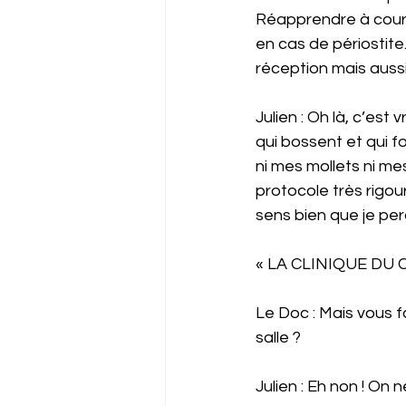
Réapprendre à couri
en cas de périostite
réception mais aussi
Julien : Oh là, c’est 
qui bossent et qui 
ni mes mollets ni me
protocole très rigo
sens bien que je pe
« LA CLINIQUE DU
Le Doc : Mais vous f
salle ? 
Julien : Eh non ! On 