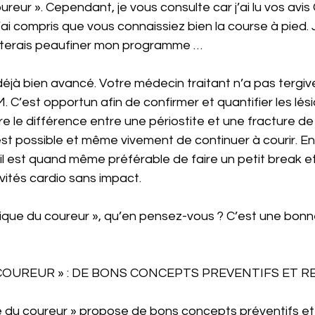
oureur ». Cependant, je vous consulte car j’ai lu vos avis
J’ai compris que vous connaissiez bien la course à pied. 
aiterais peaufiner mon programme …
éjà bien avancé. Votre médecin traitant n’a pas tergiv
C’est opportun afin de confirmer et quantifier les lési
 le différence entre une périostite et une fracture de 
l est possible et même vivement de continuer à courir. E
 il est quand même préférable de faire un petit break et
ités cardio sans impact. 
 clinique du coureur », qu’en pensez-vous ? C’est une bo
 COUREUR » : DE BONS CONCEPTS PREVENTIFS ET 
ue du coureur » propose de bons concepts préventifs et 