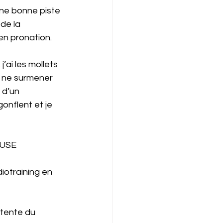
une bonne piste 
de la 
en pronation. 
j’ai les mollets 
r ne surmener 
 d’un 
onflent et je 
EUSE
iotraining en 
ntente du 