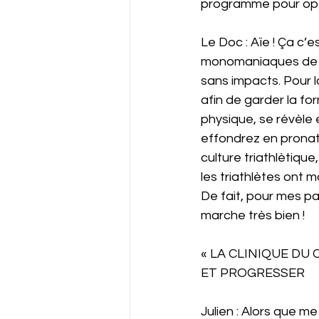
programme pour opti
Le Doc : Aïe ! Ça c’es
monomaniaques de la
sans impacts. Pour l
afin de garder la for
physique, se révèle 
effondrez en pronati
culture triathlètiqu
les triathlètes ont m
De fait, pour mes pat
marche très bien ! 
« LA CLINIQUE DU
ET PROGRESSER 
Julien : Alors que m