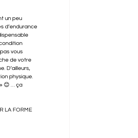
ont un peu 
és d’endurance 
dispensable 
condition 
 pas vous 
iche de votre 
 D’ailleurs, 
tion physique. 
» 😊 … ça 
R LA FORME 