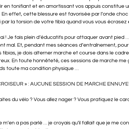
r en tonifiant et en amortissant vos appuis constitue 
. En effet, cette blessure est favorisée par l’onde choc 
 par la torsion de votre tibia quand vous vous écrasez 
vrai ! Je fais plein d’éducatifs pour attaquer avant pied … 
font mal. Et, pendant mes séances d’entraînement, pou
s tibias, je dois alterner marche et course dans le cadre
ureux. En toute honnêteté, ces sessions de marche me g
rds toute ma condition physique …
 CROISEUR » : AUCUNE SESSION DE MARCHE ENNUY
aites du vélo ? Vous allez nager ? Vous pratiquez le card
ne m’en a pas parlé … je croyais qu’il fallait que je me co