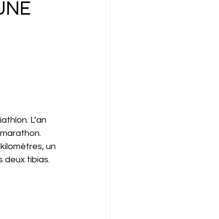
 UNE
iathlon. L’an 
u marathon. 
kilomètres, un 
s deux tibias. 