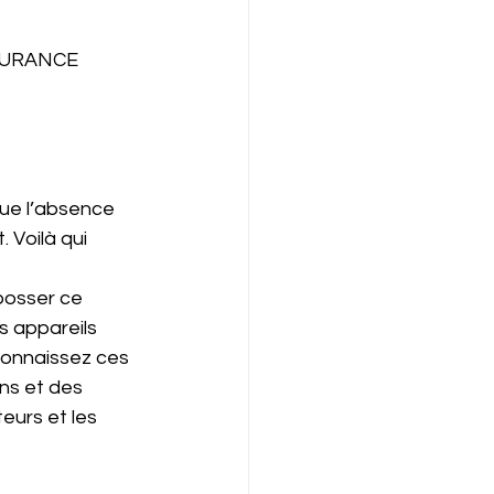
DURANCE 
que l’absence 
 Voilà qui 
bosser ce 
 appareils 
connaissez ces 
ns et des 
eurs et les 