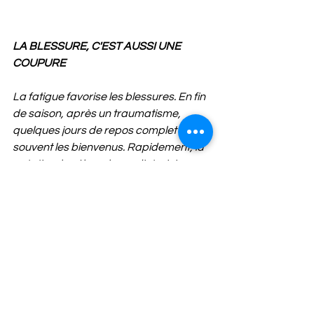
LA BLESSURE, C'EST AUSSI UNE 
COUPURE
La fatigue favorise les blessures. En fin 
de saison, après un traumatisme, 
quelques jours de repos complet sont 
souvent les bienvenus. Rapidement, la 
natation, le vélo ou le cardiotraining se 
révèlent bénéfiques. Une sollicitation 
bien dosée guide la cicatrisation du 
tissu lésé. Un travail en endurance 
contribue à limiter les contraintes sur la 
zone blessée et permet l'entretien 
d'une qualité physique qui pourrait 
régresser rapidement.