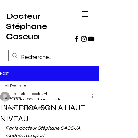
Docteur
Stéphane
Cascua
Post
All Posts
secretariatdocteur4
All Posts
19 déc. 2023
3 min de lecture
L’INTERSAISON A HAUT
Cours et Conférences
NIVEAU
Par le docteur Stéphane CASCUA, 
médecin du sport