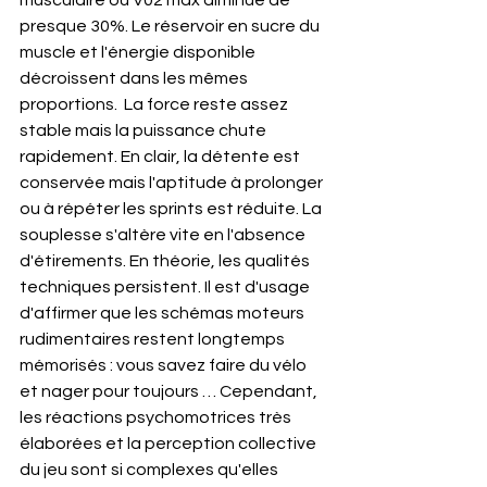
musculaire ou V02 max diminue de 
presque 30%. Le réservoir en sucre du 
muscle et l'énergie disponible 
décroissent dans les mêmes 
proportions.  La force reste assez 
stable mais la puissance chute 
rapidement. En clair, la détente est 
conservée mais l'aptitude à prolonger 
ou à répéter les sprints est réduite. La 
souplesse s'altère vite en l'absence 
d'étirements. En théorie, les qualités 
techniques persistent. Il est d'usage 
d'affirmer que les schémas moteurs 
rudimentaires restent longtemps 
mémorisés : vous savez faire du vélo 
et nager pour toujours … Cependant, 
les réactions psychomotrices très 
élaborées et la perception collective 
du jeu sont si complexes qu'elles 