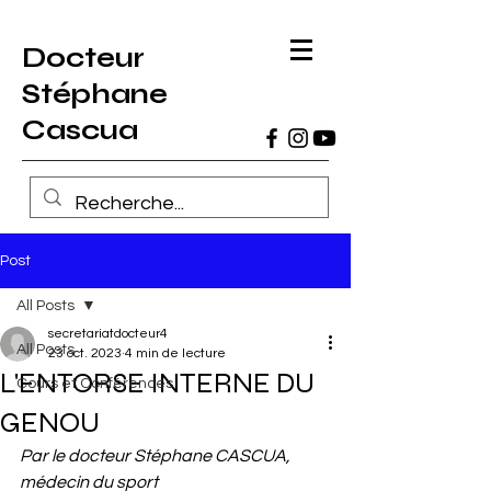
Docteur
Stéphane
Cascua
Post
All Posts
secretariatdocteur4
All Posts
23 oct. 2023
4 min de lecture
L'ENTORSE INTERNE DU
Cours et Conférences
GENOU
Par le docteur Stéphane CASCUA, 
médecin du sport