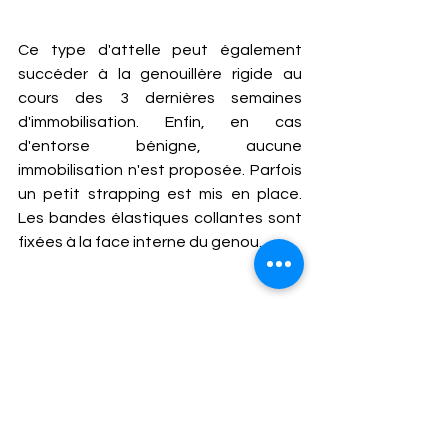
Ce type d'attelle peut également 
succéder à la genouillère rigide au 
cours des 3 dernières semaines 
d'immobilisation. Enfin, en cas 
d'entorse bénigne, aucune 
immobilisation n'est proposée. Parfois 
un petit strapping est mis en place. 
Les bandes élastiques collantes sont 
fixées à la face interne du genou.
La rééducation est indispensable.
Quelle que soit la gravité des lésions, 
la rééducation est impérative. Elle 
contribue à réduire les douleurs. Elle 