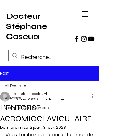
Docteur
Stéphane
Cascua
Post
All Posts
secretariatdocteur4
All Posts
30 janv. 2023
6 min de lecture
L’ENTORSE
Cours et Conférences
ACROMIOCLAVICULAIRE
Dernière mise à jour :
3 févr. 2023
Vous tombez sur l’épaule. Le haut de 