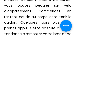
vous pouvez pédaler sur vélo 
d’appartement. Commencez en 
restant coude au corps, sans tenir le 
guidon. Quelques jours plus tard, 
prenez appui. Cette posture a plutôt 
tendance à remonter votre bras et ne 
devrait pas provoquer de douleur. 
VÉLO DE SALLE MÊME EN APPUI : C’EST 
POSSIBLE 
Idéalement, si vous avez accès à une 
salle, optez pour le vélo semi-couché 
avec dossier. Cet appareil vous donne 
suffisamment de confort et de 
stabilité pour réaliser des séances 
intenses et fractionnées. Le 
balancement du bras à la course reste 