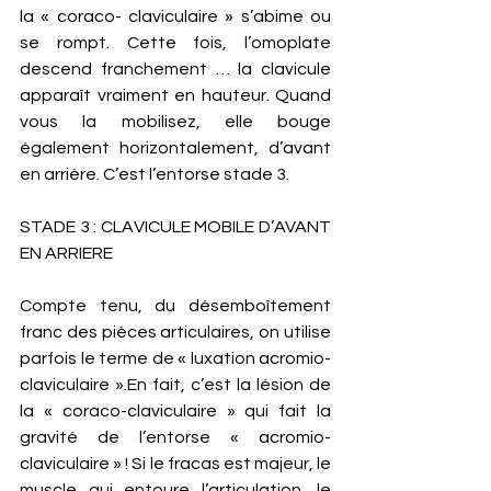
la « coraco- claviculaire » s’abime ou 
se rompt. Cette fois, l’omoplate 
descend franchement … la clavicule 
apparaît vraiment en hauteur. Quand 
vous la mobilisez, elle bouge 
également horizontalement, d’avant 
en arrière. C’est l’entorse stade 3. 
STADE 3 : CLAVICULE MOBILE D’AVANT 
EN ARRIERE
Compte tenu, du désemboîtement 
franc des pièces articulaires, on utilise 
parfois le terme de « luxation acromio-
claviculaire ».En fait, c’est la lésion de 
la « coraco-claviculaire » qui fait la 
gravité de l’entorse « acromio-
claviculaire » ! Si le fracas est majeur, le 
muscle qui entoure l’articulation, le 