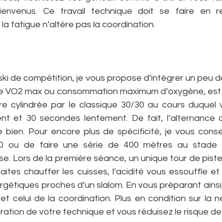
envenus. Ce travail technique doit se faire en rel
 la fatigue n’altère pas la coordination.
 ski de compétition, je vous propose d’intégrer un peu de
se VO2 max ou consommation maximum d’oxygène, est op
re cylindrée par le classique 30/30 au cours duquel 
t et 30 secondes lentement. De fait, l’alternance 
 bien. Pour encore plus de spécificité, je vous consei
30 ou de faire une série de 400 mètres au stade !
se. Lors de la première séance, un unique tour de piste
 faites chauffer les cuisses, l’acidité vous essouffle e
gétiques proches d’un slalom. En vous préparant ainsi,
 et celui de la coordination. Plus en condition sur la n
ration de votre technique et vous réduisez le risque de