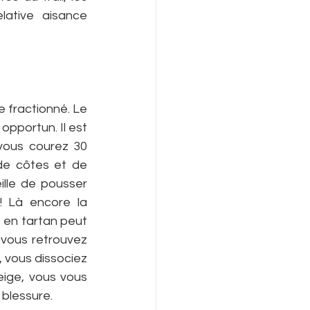
ative aisance 
 fractionné. Le 
portun. Il est 
vous courez 30 
de côtes et de 
lle de pousser 
 Là encore la 
 en tartan peut 
t vous retrouvez 
 vous dissociez 
eige, vous vous 
 blessure.