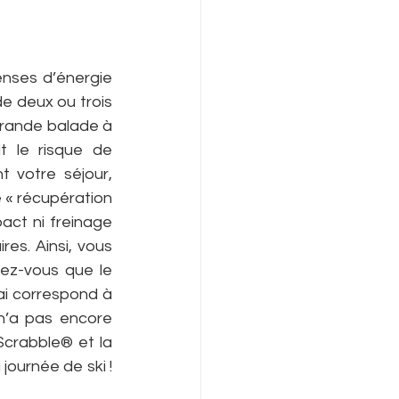
nses d’énergie 
 deux ou trois 
rande balade à 
t le risque de 
 votre séjour, 
« récupération 
act ni freinage 
res. Ainsi, vous 
ez-vous que le 
ai correspond à 
 n’a pas encore 
Scrabble® et la 
ournée de ski ! 