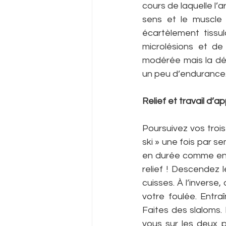
cours de laquelle l’a
sens et le muscle t
écartèlement tissula
microlésions et de 
modérée mais la dép
un peu d’endurance
Relief et travail d’ap
Poursuivez vos troi
ski » une fois par 
en durée comme en i
relief ! Descendez 
cuisses. À l’inverse,
votre foulée. Entraî
Faites des slaloms.
vous sur les deux p