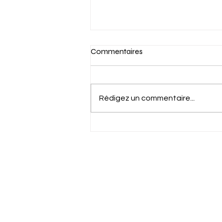
Commentaires
Rédigez un commentaire...
RUPTURE DU CROISE NON
OPEREE : REEDUCATION