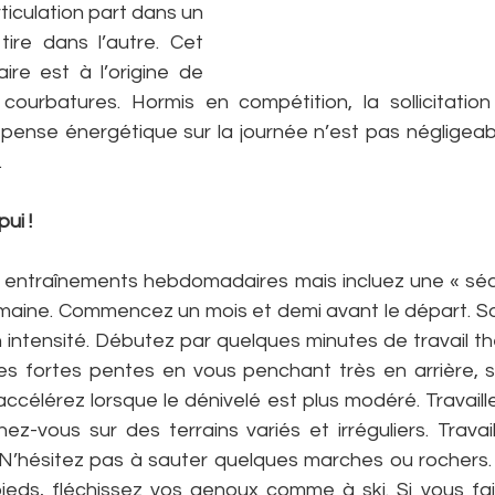
rticulation part dans un 
ire dans l’autre. Cet 
ire est à l’origine de 
courbatures. Hormis en compétition, la sollicitation
ense énergétique sur la journée n’est pas négligeabl
.
pui !
s entraînements hebdomadaires mais incluez une « séa
semaine. Commencez un mois et demi avant le départ. So
ntensité. Débutez par quelques minutes de travail thé
les fortes pentes en vous penchant très en arrière, 
 accélérez lorsque le dénivelé est plus modéré. Travaille
nez-vous sur des terrains variés et irréguliers. Travail
 N’hésitez pas à sauter quelques marches ou rochers
ieds, fléchissez vos genoux comme à ski. Si vous faite