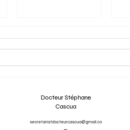
LA SEANCE AU SEUIL
ENT
REHABILITEE !
VALI
Docteur Stéphane
Cascua
secretariatdocteurcascua@gmail.co