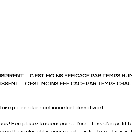
SPIRENT … C’EST MOINS EFFICACE PAR TEMPS HU
ISSENT … C’EST MOINS EFFICACE PAR TEMPS CHA
faire pour réduire cet inconfort démotivant !
s ! Remplacez la sueur par de l’eau ! Lors d’un petit fo
e sont bien plus utiles pour mouiller votre tête et vos 