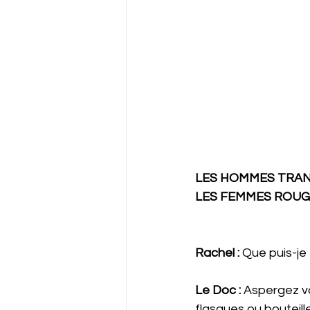
LES HOMMES TRAN
LES FEMMES ROUG
Rachel : 
Que puis-je 
Le Doc : 
Aspergez vou
flasques ou bouteill