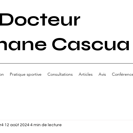
Docteur
hane Cascua
on
Pratique sportive
Consultations
Articles
Avis
Conférenc
r4
12 août 2024
4 min de lecture