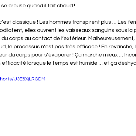
t se creuse quand il fait chaud !
c’est classique ! Les hommes transpirent plus … Les f
sodilatent, elles ouvrent les vaisseaux sanguins sous la
r du corps au contact de l’extérieur. Malheureusement, q
d, le processus n’est pas très efficace ! En revanche, 
aleur du corps pour s’évaporer ! Ça marche mieux … Incon
fficacité lorsque le temps est humide … et ça déshyd
shorts/U3E6XjLRGDM