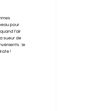
emmes 
 peau pour 
uand l’air 
la sueur de 
vénients : le 
rate !