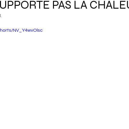
SUPPORTE PAS LA CHALE
l.
shorts/NV_Y4wvOlsc