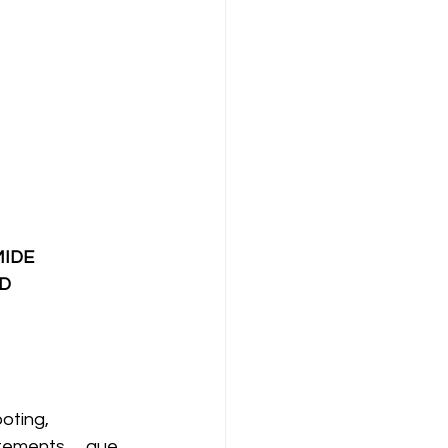
MIDE
UD
oting, 
vêtements … que 