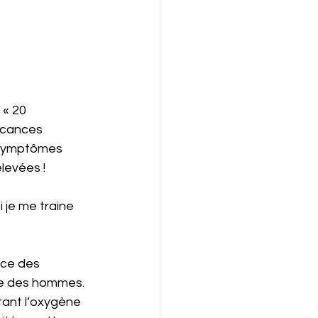
 « 20 
vacances 
s symptômes 
élevées !
 je me traine 
nce des 
le des hommes. 
tant l’oxygène 