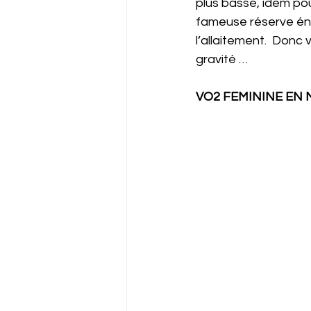
plus basse, idem pou
fameuse réserve éne
l’allaitement.  Donc 
gravité …
VO2 FEMININE EN 