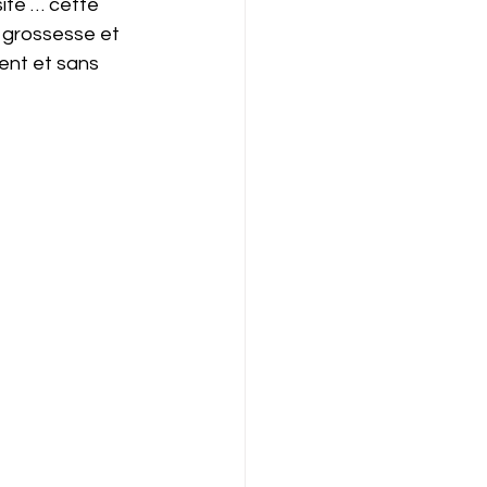
ité … cette 
 grossesse et 
uent et sans 