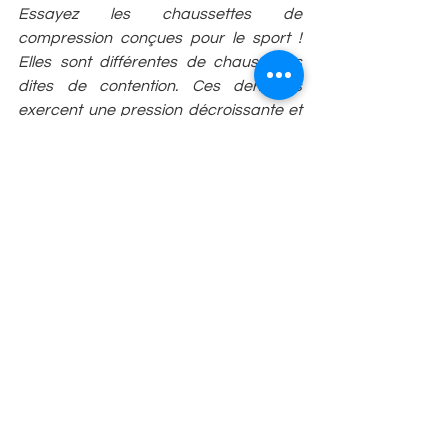
Essayez les chaussettes de 
compression conçues pour le sport ! 
Elles sont différentes de chaussettes 
dites de contention. Ces dernières 
exercent une pression décroissante et 
l’extrémité du pied jusque sous le 
genou. Elles constituent la prise en 
charge recommandée de l’insuffisance 
au cours de la vie quotidienne. Les 
chaussettes de compression 
établissent ce gradient au sein des 
masses musculaires du mollet, là où se 
concentrent les ramifications du réseau 
veineux. Elle optimise le drainage 
quand le muscle travaille intensément. 
De surcroît, le soutien mécanique 
localisé pourrait réduire l’ébranlement 
des vaisseaux sanguins. Après l’effort, 
testez les chaussettes de récupération. 