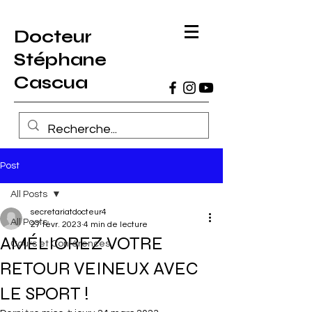
Docteur
Stéphane
Cascua
Post
All Posts
secretariatdocteur4
All Posts
27 févr. 2023
4 min de lecture
AMÉLIOREZ VOTRE
Cours et Conférences
RETOUR VEINEUX AVEC
LE SPORT !