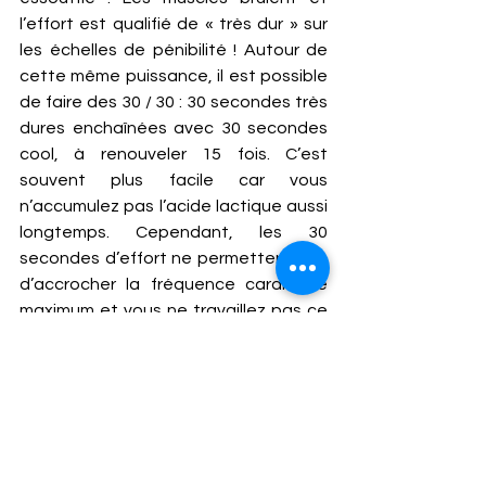
l’effort est qualifié de « très dur » sur 
les échelles de pénibilité ! Autour de 
cette même puissance, il est possible 
de faire des 30 / 30 : 30 secondes très 
dures enchaînées avec 30 secondes 
cool, à renouveler 15 fois. C’est 
souvent plus facile car vous 
n’accumulez pas l’acide lactique aussi 
longtemps. Cependant, les 30 
secondes d’effort ne permettent pas 
d’accrocher la fréquence cardiaque 
maximum et vous ne travaillez pas ce 
paramètre déterminant. En pratique, 
vous pouvez alterner ces deux types 
de séance à 100%.   
____________________________
____________________________
_______________