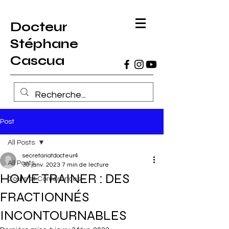
Docteur
Stéphane
Cascua
Post
All Posts
secretariatdocteur4
All Posts
30 janv. 2023
7 min de lecture
HOME TRAINER : DES
Cours et Conférences
FRACTIONNÉS
INCONTOURNABLES