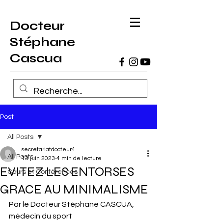
Docteur
Stéphane
Cascua
Post
All Posts
secretariatdocteur4
All Posts
13 juin 2023
4 min de lecture
EVITEZ LES ENTORSES
Cours et Conférences
GRACE AU MINIMALISME
Par le Docteur Stéphane CASCUA, 
médecin du sport