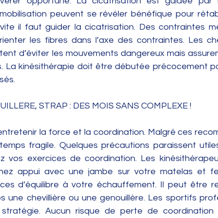
s’avérer opportune. La cicatrisation est guidée par
mobilisation peuvent se révéler bénéfique pour rétabli
 vite il faut guider la cicatrisation. Des contraintes 
ienter les fibres dans l’axe des contraintes. Les chev
tent d’éviter les mouvements dangereux mais assuren
. La kinésithérapie doit être débutée précocement pou
sés. 
ILLERE, STRAP : DES MOIS SANS COMPLEXE ! 
entretenir la force et la coordination. Malgré ces reco
temps fragile. Quelques précautions paraissent utile
z vos exercices de coordination. Les kinésithérapeu
enez appui avec une jambe sur votre matelas et fer
ices d’équilibre à votre échauffement. Il peut être
 une chevillière ou une genouillère. Les sportifs prof
tratégie. Aucun risque de perte de coordination ! 