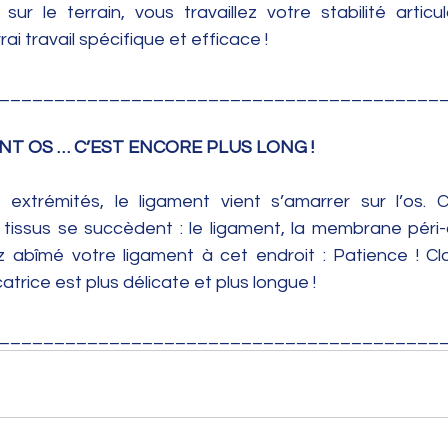
ur le terrain, vous travaillez votre stabilité articul
rai travail spécifique et efficace ! 
________________________________________
T OS … C’EST ENCORE PLUS LONG ! 
xtrémités, le ligament vient s’amarrer sur l’os. C
 tissus se succèdent : le ligament, la membrane péri-o
ez abîmé votre ligament à cet endroit : Patience ! Cla
catrice est plus délicate et plus longue ! 
_________________________________________