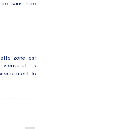
aire sans faire 
________
ette zone est 
sseuse et l’os 
ssiquement, la 
_________  