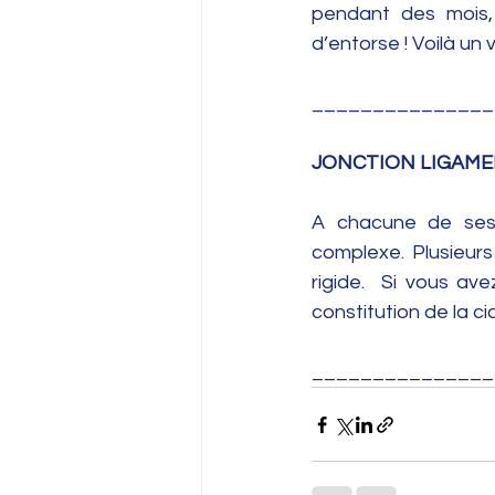
pendant des mois, s
d’entorse ! Voilà un v
_______________
JONCTION LIGAMEN
A chacune de ses e
complexe. Plusieurs
rigide.  Si vous av
constitution de la ci
_______________