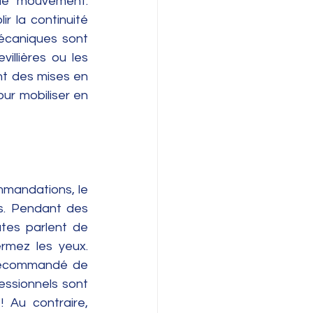
 le mouvement. 
r la continuité 
mécaniques sont 
illières ou les 
t des mises en 
r mobiliser en 
mmandations, le 
s. Pendant des 
tes parlent de 
mez les yeux. 
 recommandé de 
essionnels sont 
Au contraire, 