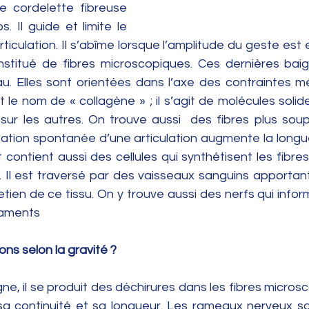
e cordelette fibreuse 
. Il guide et limite le 
culation. Il s’abîme lorsque l’amplitude du geste est e
constitué de fibres microscopiques. Ces dernières bai
au. Elles sont orientées dans l’axe des contraintes m
 le nom de « collagène » ; il s’agit de molécules solide
 sur les autres. On trouve aussi  des fibres plus soup
isation spontanée d’une articulation augmente la longu
contient aussi des cellules qui synthétisent les fibres,
. Il est traversé par des vaisseaux sanguins apportant
etien de ce tissu. On y trouve aussi des nerfs qui infor
gaments
ions selon la gravité ?
ne, il se produit des déchirures dans les fibres microsc
a continuité et sa longueur. Les rameaux nerveux sont 