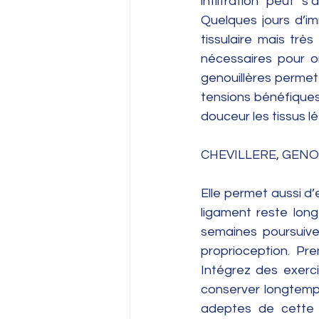
infiltration peut 
Quelques jours d’im
tissulaire mais très
nécessaires pour or
genouillères permet
tensions bénéfiques
douceur les tissus lé
CHEVILLERE, GENOU
Elle permet aussi d’
ligament reste long
semaines poursuive
proprioception. Pr
Intégrez des exerc
conserver longtemps
adeptes de cette s