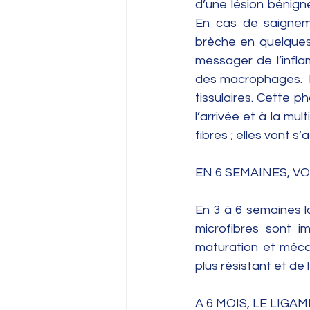
d’une lésion bénigne
En cas de saignemen
brèche en quelques 
messager de l’inflam
des macrophages.  I
tissulaires. Cette 
l’arrivée et à la mul
fibres ; elles vont s
EN 6 SEMAINES, V
En 3 à 6 semaines la
microfibres sont 
maturation et mécani
plus résistant et de 
A 6 MOIS, LE LIGA