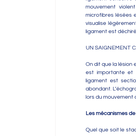
mouvement violent
microfibres lésées e
visualise légèremen
ligament est déchiré
UN SAIGNEMENT C
On dit que la lésion 
est importante et l
ligament est secti
abondant. L’échogra
lors du mouvement ar
Les mécanismes de l
Quel que soit le sta