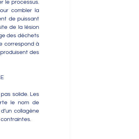
r le processus. 
our combler la 
nt de puissant 
te de la lésion 
age des déchets 
te correspond à 
s produisent des 
E 
pas solide. Les 
rte le nom de 
 d’un collagène 
 contraintes. 