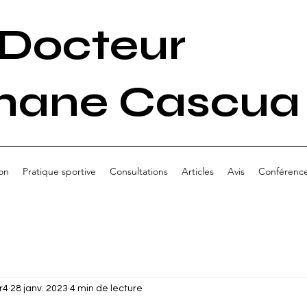
Docteur
hane Cascua
on
Pratique sportive
Consultations
Articles
Avis
Conférenc
r4
28 janv. 2023
4 min de lecture