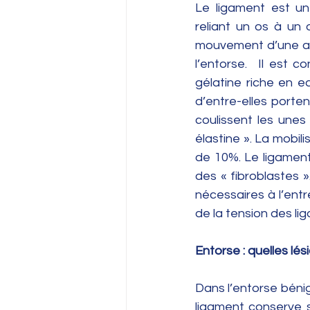
Le ligament est un
reliant un os à un os
mouvement d’une arti
l’entorse.  Il est 
gélatine riche en e
d’entre-elles portent
coulissent les unes
élastine ». La mobil
de 10%. Le ligament 
des « fibroblastes »
nécessaires à l’entr
de la tension des li
Entorse : quelles lés
Dans l’entorse bénig
ligament conserve s