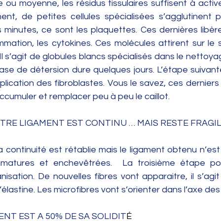
 ou moyenne, les résidus tissulaires suffisent à active
t, de petites cellules spécialisées s’agglutinent p
minutes, ce sont les plaquettes. Ces dernières libère
mation, les cytokines. Ces molécules attirent sur le si
l s’agit de globules blancs spécialisés dans le nettoy
phase de détersion dure quelques jours. L’étape suivan
tiplication des fibroblastes. Vous le savez, ces dernier
’accumuler et remplacer peu à peu le caillot. 
OTRE LIGAMENT EST CONTINU … MAIS RESTE FRAGIL
 continuité est rétablie mais le ligament obtenu n’est 
immatures et enchevêtrées.  La troisième étape po
sation. De nouvelles fibres vont apparaitre, il s’agit
l’élastine. Les microfibres vont s’orienter dans l’axe des
MENT EST A 50% DE SA SOLIDIT
É