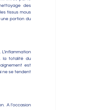
nettoyage des 
les tissus mous 
une portion du 
. L’inflammation 
la totalité du 
saignement est 
ne se tendent  
.  A l’occasion 