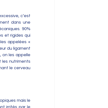
xcessive, c’est 
gnent dans une 
écaniques. 90% 
s et rigides qui 
les appelées « 
eur du ligament 
 on les appelle 
 les nutriments 
mant le cerveau 
opiques mais le 
irrités par le 