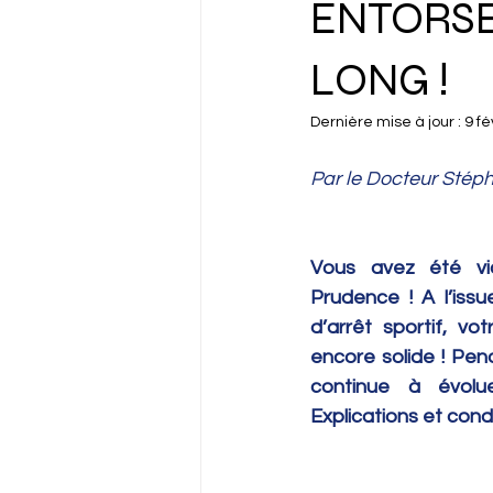
ENTORSE 
LONG !
Dernière mise à jour :
9 fé
Par le Docteur Sté
Vous avez été vic
Prudence ! A l’issu
d’arrêt sportif, vo
encore solide ! Pend
continue à évolue
Explications et cond